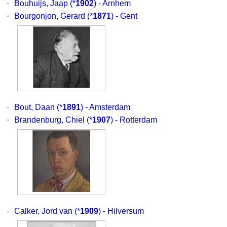
·
Bouhuijs, Jaap
(*
1902
) - Arnhem
·
Bourgonjon, Gerard
(*
1871
) - Gent
·
Bout, Daan
(*
1891
) - Amsterdam
·
Brandenburg, Chiel
(*
1907
) - Rotterdam
·
Calker, Jord van
(*
1909
) - Hilversum