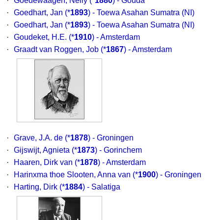
·
Goedewaagen, Nelly
(*
1880
) - Gouda
·
Goedhart, Jan
(*
1893
) - Toewa Asahan Sumatra (NI)
·
Goedhart, Jan
(*
1893
) - Toewa Asahan Sumatra (NI)
·
Goudeket, H.E.
(*
1910
) - Amsterdam
·
Graadt van Roggen, Job
(*
1867
) - Amsterdam
·
Grave, J.A. de
(*
1878
) - Groningen
·
Gijswijt, Agnieta
(*
1873
) - Gorinchem
·
Haaren, Dirk van
(*
1878
) - Amsterdam
·
Harinxma thoe Slooten, Anna van
(*
1900
) - Groningen
·
Harting, Dirk
(*
1884
) - Salatiga