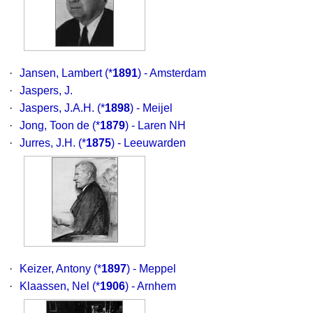
·
Jansen, Lambert
(*
1891
) - Amsterdam
·
Jaspers, J.
·
Jaspers, J.A.H.
(*
1898
) - Meijel
·
Jong, Toon de
(*
1879
) - Laren NH
·
Jurres, J.H.
(*
1875
) - Leeuwarden
·
Keizer, Antony
(*
1897
) - Meppel
·
Klaassen, Nel
(*
1906
) - Arnhem