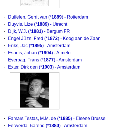
·
Duffelen, Gerrit van
(*
1889
) - Rotterdam
·
Duyvis, Lize
(*
1889
) - Utrecht
·
Dijk, W.J.
(*
1881
) - Bergum FR
·
Engel JBzn, Fred
(*
1872
) - Koog aan de Zaan
·
Eriks, Jac
(*
1895
) - Amsterdam
·
Eshuis, Johan
(*
1904
) - Almelo
·
Everbag, Frans
(*
1877
) - Amsterdam
·
Exter, Dirk den
(*
1903
) - Amsterdam
·
Famars Testas, M.M. de
(*
1885
) - Elsene Brussel
·
Ferwerda, Barend
(*
1880
) - Amsterdam