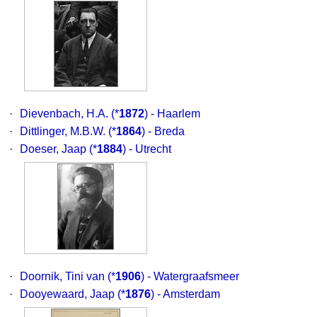
·
Dievenbach, H.A.
(*
1872
) - Haarlem
·
Dittlinger, M.B.W.
(*
1864
) - Breda
·
Doeser, Jaap
(*
1884
) - Utrecht
·
Doornik, Tini van
(*
1906
) - Watergraafsmeer
·
Dooyewaard, Jaap
(*
1876
) - Amsterdam