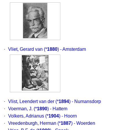
·
Vliet, Gerard van
(*
1880
) - Amsterdam
·
Vlist, Leendert van der
(*
1894
) - Numansdorp
·
Voerman, J.
(*
1890
) - Hattem
·
Volkers, Adrianus
(*
1904
) - Hoorn
·
Vreedenburgh, Herman
(*
1887
) - Woerden