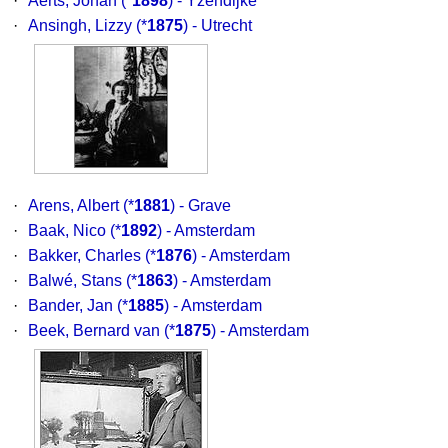
·
Aerts, Johan
(*
1898
) - Yzendijke
·
Ansingh, Lizzy
(*
1875
) - Utrecht
·
Arens, Albert
(*
1881
) - Grave
·
Baak, Nico
(*
1892
) - Amsterdam
·
Bakker, Charles
(*
1876
) - Amsterdam
·
Balwé, Stans
(*
1863
) - Amsterdam
·
Bander, Jan
(*
1885
) - Amsterdam
·
Beek, Bernard van
(*
1875
) - Amsterdam