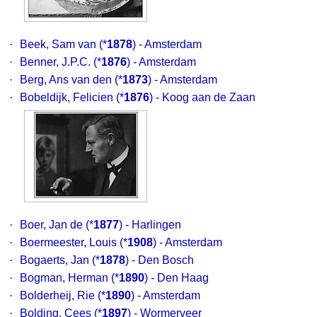
·
Beek, Sam van
(*
1878
) - Amsterdam
·
Benner, J.P.C.
(*
1876
) - Amsterdam
·
Berg, Ans van den
(*
1873
) - Amsterdam
·
Bobeldijk, Felicien
(*
1876
) - Koog aan de Zaan
·
Boer, Jan de
(*
1877
) - Harlingen
·
Boermeester, Louis
(*
1908
) - Amsterdam
·
Bogaerts, Jan
(*
1878
) - Den Bosch
·
Bogman, Herman
(*
1890
) - Den Haag
·
Bolderheij, Rie
(*
1890
) - Amsterdam
·
Bolding, Cees
(*
1897
) - Wormerveer