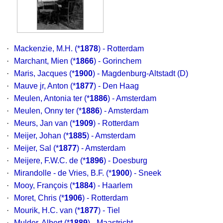
·
Mackenzie, M.H.
(*
1878
) - Rotterdam
·
Marchant, Mien
(*
1866
) - Gorinchem
·
Maris, Jacques
(*
1900
) - Magdenburg-Altstadt (D)
·
Mauve jr, Anton
(*
1877
) - Den Haag
·
Meulen, Antonia ter
(*
1886
) - Amsterdam
·
Meulen, Onny ter
(*
1886
) - Amsterdam
·
Meurs, Jan van
(*
1909
) - Rotterdam
·
Meijer, Johan
(*
1885
) - Amsterdam
·
Meijer, Sal
(*
1877
) - Amsterdam
·
Meijere, F.W.C. de
(*
1896
) - Doesburg
·
Mirandolle - de Vries, B.F.
(*
1900
) - Sneek
·
Mooy, François
(*
1884
) - Haarlem
·
Moret, Chris
(*
1906
) - Rotterdam
·
Mourik, H.C. van
(*
1877
) - Tiel
·
Mulder, Albert
(*
1889
) - Maastricht