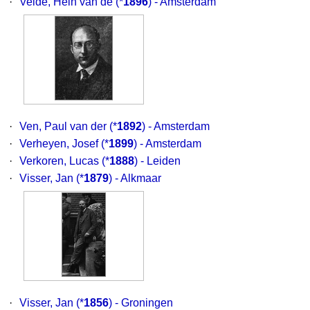
·
Velde, Hein van de
(*
1896
) - Amsterdam
·
Ven, Paul van der
(*
1892
) - Amsterdam
·
Verheyen, Josef
(*
1899
) - Amsterdam
·
Verkoren, Lucas
(*
1888
) - Leiden
·
Visser, Jan
(*
1879
) - Alkmaar
·
Visser, Jan
(*
1856
) - Groningen