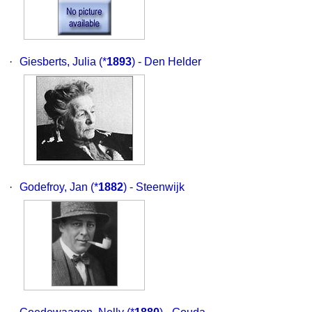
·
Giesberts, Julia
(*
1893
) - Den Helder
·
Godefroy, Jan
(*
1882
) - Steenwijk