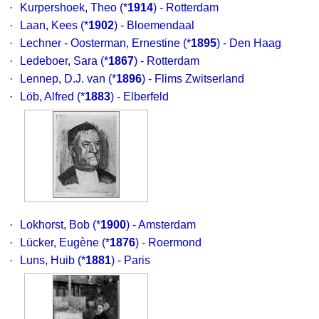
·
Kurpershoek, Theo
(*
1914
) - Rotterdam
·
Laan, Kees
(*
1902
) - Bloemendaal
·
Lechner - Oosterman, Ernestine
(*
1895
) - Den Haag
·
Ledeboer, Sara
(*
1867
) - Rotterdam
·
Lennep, D.J. van
(*
1896
) - Flims Zwitserland
·
Löb, Alfred
(*
1883
) - Elberfeld
·
Lokhorst, Bob
(*
1900
) - Amsterdam
·
Lücker, Eugène
(*
1876
) - Roermond
·
Luns, Huib
(*
1881
) - Paris