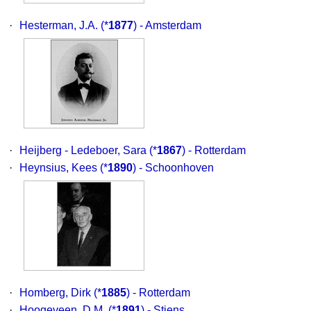
·
Hesterman, J.A.
(*
1877
) - Amsterdam
·
Heijberg - Ledeboer, Sara
(*
1867
) - Rotterdam
·
Heynsius, Kees
(*
1890
) - Schoonhoven
·
Homberg, Dirk
(*
1885
) - Rotterdam
·
Hoogeveen, D.M.
(*
1891
) - Stiens