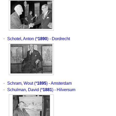
·
Schotel, Anton
(*
1890
) - Dordrecht
·
Schram, Wout
(*
1895
) - Amsterdam
·
Schulman, David
(*
1881
) - Hilversum