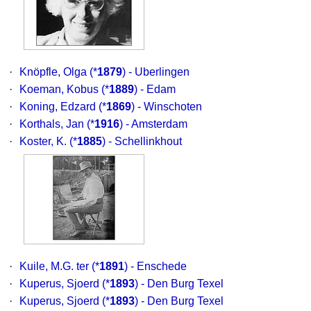
·
Knöpfle, Olga
(*
1879
) - Uberlingen
·
Koeman, Kobus
(*
1889
) - Edam
·
Koning, Edzard
(*
1869
) - Winschoten
·
Korthals, Jan
(*
1916
) - Amsterdam
·
Koster, K.
(*
1885
) - Schellinkhout
·
Kuile, M.G. ter
(*
1891
) - Enschede
·
Kuperus, Sjoerd
(*
1893
) - Den Burg Texel
·
Kuperus, Sjoerd
(*
1893
) - Den Burg Texel