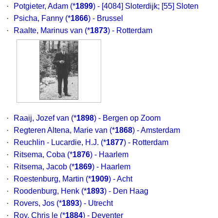
·
Potgieter, Adam
(*
1899
) - [4084] Sloterdijk; [55] Sloten
·
Psicha, Fanny
(*
1866
) - Brussel
·
Raalte, Marinus van
(*
1873
) - Rotterdam
·
Raaij, Jozef van
(*
1898
) - Bergen op Zoom
·
Regteren Altena, Marie van
(*
1868
) - Amsterdam
·
Reuchlin - Lucardie, H.J.
(*
1877
) - Rotterdam
·
Ritsema, Coba
(*
1876
) - Haarlem
·
Ritsema, Jacob
(*
1869
) - Haarlem
·
Roestenburg, Martin
(*
1909
) - Acht
·
Roodenburg, Henk
(*
1893
) - Den Haag
·
Rovers, Jos
(*
1893
) - Utrecht
·
Roy, Chris le
(*
1884
) - Deventer