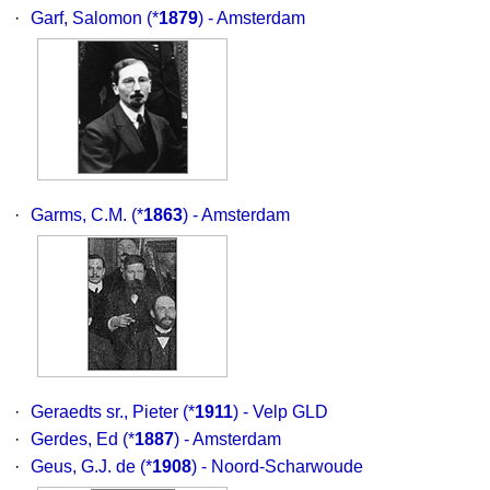
·
Garf, Salomon
(*
1879
) - Amsterdam
·
Garms, C.M.
(*
1863
) - Amsterdam
·
Geraedts sr., Pieter
(*
1911
) - Velp GLD
·
Gerdes, Ed
(*
1887
) - Amsterdam
·
Geus, G.J. de
(*
1908
) - Noord-Scharwoude