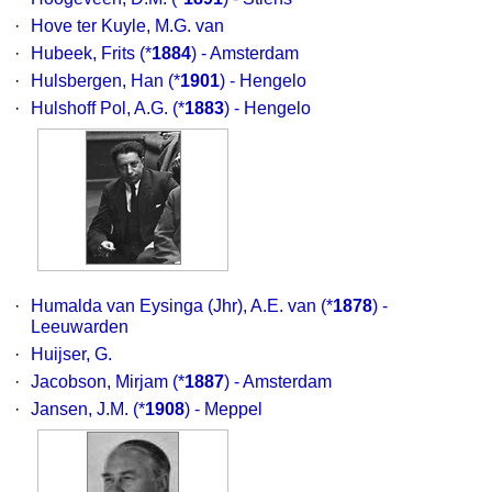
·
Hove ter Kuyle, M.G. van
·
Hubeek, Frits
(*
1884
) - Amsterdam
·
Hulsbergen, Han
(*
1901
) - Hengelo
·
Hulshoff Pol, A.G.
(*
1883
) - Hengelo
·
Humalda van Eysinga (Jhr), A.E. van
(*
1878
) -
Leeuwarden
·
Huijser, G.
·
Jacobson, Mirjam
(*
1887
) - Amsterdam
·
Jansen, J.M.
(*
1908
) - Meppel