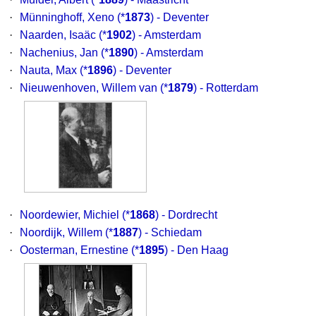
·
Münninghoff, Xeno
(*
1873
) - Deventer
·
Naarden, Isaäc
(*
1902
) - Amsterdam
·
Nachenius, Jan
(*
1890
) - Amsterdam
·
Nauta, Max
(*
1896
) - Deventer
·
Nieuwenhoven, Willem van
(*
1879
) - Rotterdam
·
Noordewier, Michiel
(*
1868
) - Dordrecht
·
Noordijk, Willem
(*
1887
) - Schiedam
·
Oosterman, Ernestine
(*
1895
) - Den Haag