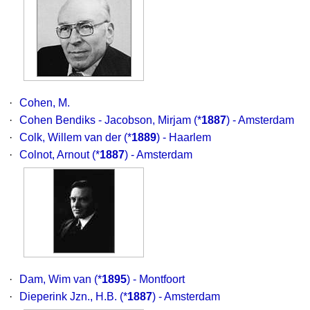
·
Cohen, M.
·
Cohen Bendiks - Jacobson, Mirjam
(*
1887
) - Amsterdam
·
Colk, Willem van der
(*
1889
) - Haarlem
·
Colnot, Arnout
(*
1887
) - Amsterdam
·
Dam, Wim van
(*
1895
) - Montfoort
·
Dieperink Jzn., H.B.
(*
1887
) - Amsterdam