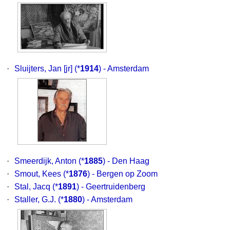
·
Sluijters, Jan [jr]
(*
1914
) - Amsterdam
·
Smeerdijk, Anton
(*
1885
) - Den Haag
·
Smout, Kees
(*
1876
) - Bergen op Zoom
·
Stal, Jacq
(*
1891
) - Geertruidenberg
·
Staller, G.J.
(*
1880
) - Amsterdam