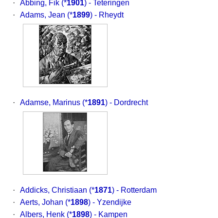
·
Abbing, Fik
(*
1901
) - Teteringen
·
Adams, Jean
(*
1899
) - Rheydt
·
Adamse, Marinus
(*
1891
) - Dordrecht
·
Addicks, Christiaan
(*
1871
) - Rotterdam
·
Aerts, Johan
(*
1898
) - Yzendijke
·
Albers, Henk
(*
1898
) - Kampen