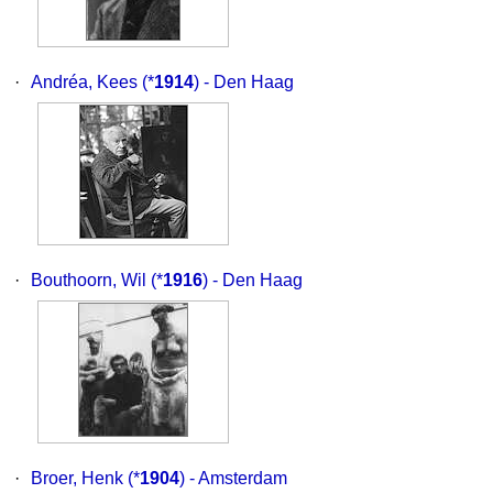
·
Andréa, Kees
(*
1914
) - Den Haag
·
Bouthoorn, Wil
(*
1916
) - Den Haag
·
Broer, Henk
(*
1904
) - Amsterdam