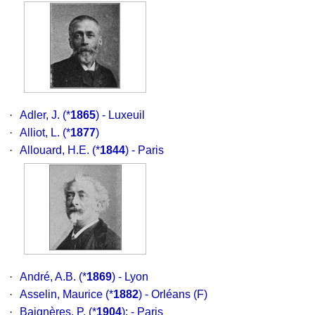
·
Adler, J.
(*
1865
) - Luxeuil
·
Alliot, L.
(*
1877
)
·
Allouard, H.E.
(*
1844
) - Paris
·
André, A.B.
(*
1869
) - Lyon
·
Asselin, Maurice
(*
1882
) - Orléans (F)
·
Baignères, P.
(*
1904
)
;
- Paris