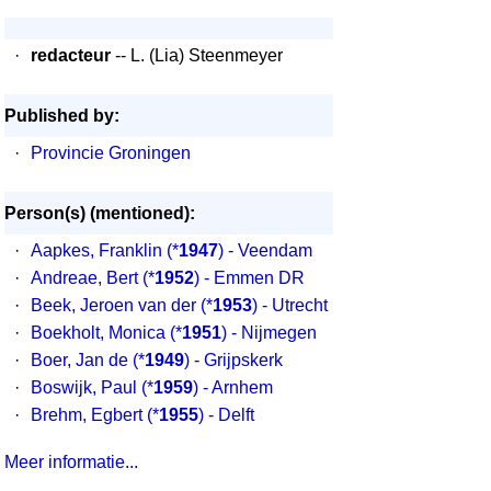
·
redacteur
-- L. (Lia) Steenmeyer
Published by:
·
Provincie Groningen
Person(s) (mentioned):
·
Aapkes, Franklin
(*
1947
) - Veendam
·
Andreae, Bert
(*
1952
) - Emmen DR
·
Beek, Jeroen van der
(*
1953
) - Utrecht
·
Boekholt, Monica
(*
1951
) - Nijmegen
·
Boer, Jan de
(*
1949
) - Grijpskerk
·
Boswijk, Paul
(*
1959
) - Arnhem
·
Brehm, Egbert
(*
1955
) - Delft
Meer informatie...