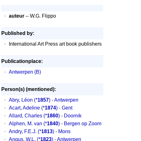
·
auteur
-- W.G. Flippo
Published by:
·
International Art Press art book publishers
Publicationplace:
·
Antwerpen (B)
Person(s) (mentioned):
·
Abry, Léon
(*
1857
) - Antwerpen
·
Acart, Adeline
(*
1874
) - Gent
·
Allard, Charles
(*
1860
) - Doornik
·
Alphen, M. van
(*
1840
) - Bergen op Zoom
·
Andry, F.E.J.
(*
1813
) - Mons
·
Angus, W.L.
(*
1823
) - Antwerpen