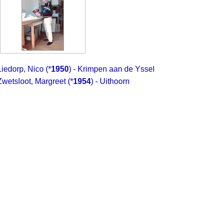
Liedorp, Nico
(*
1950
) - Krimpen aan de Yssel
Zwetsloot, Margreet
(*
1954
) - Uithoorn