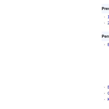
Pre
·
·
Per
·
·
·
·