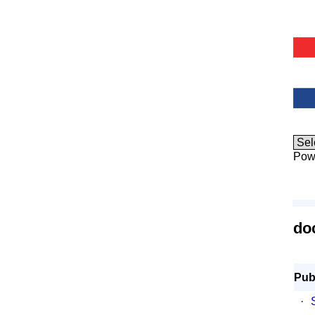
Pow
do
Pub
·