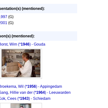
sentation(s) (mentioned):
1997
(G)
2001
(G)
son(s) (mentioned):
Borst, Wim
(*
1946
) - Gouda
Broekema, Wil
(*
1956
) - Appingedam
Gang, Hillie van der
(*
1964
) - Leeuwarden
Kok, Cees
(*
1943
) - Schiedam