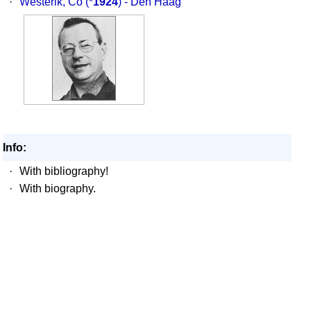
·
Westerik, Co
(*
1924
) - Den Haag
Info:
·
With bibliography!
·
With biography.