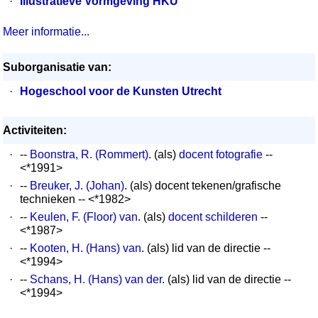
·
Illustratieve Vormgeving HKU
Meer informatie...
Suborganisatie van:
·
Hogeschool voor de Kunsten Utrecht
Activiteiten:
·
--
Boonstra, R. (Rommert)
. (als)
docent fotografie
--
<*1991>
·
--
Breuker, J. (Johan)
. (als) docent tekenen/grafische
technieken -- <*1982>
·
--
Keulen, F. (Floor) van
. (als)
docent schilderen
--
<*1987>
·
--
Kooten, H. (Hans) van
. (als) lid van de directie --
<*1994>
·
--
Schans, H. (Hans) van der
. (als) lid van de directie --
<*1994>