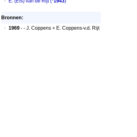
·
E. (Els) van de Rijt
(*
1943
)
Bronnen:
·
1969
- - J. Coppens + E. Coppens-v.d. Rijt