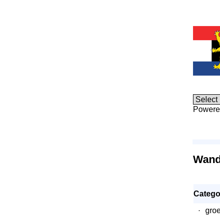
Powere
Wandt
Catego
·
groe