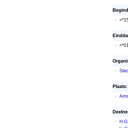
Begind
·
<*1
Eindda
·
<*0
Organis
·
Ste
Plaats:
·
Ams
Deelne
·
H.G