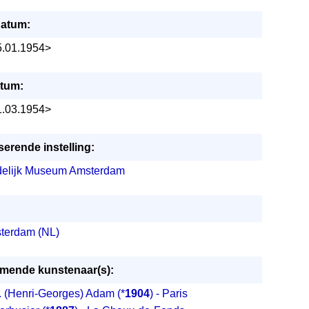
atum:
5.01.1954>
tum:
1.03.1954>
erende instelling:
delijk Museum Amsterdam
terdam (NL)
mende kunstenaar(s):
. (Henri-Georges) Adam
(*
1904
) - Paris