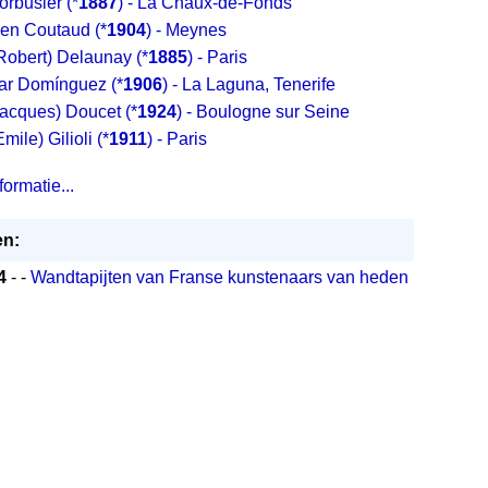
orbusier
(*
1887
) - La Chaux-de-Fonds
ien Coutaud
(*
1904
) - Meynes
Robert) Delaunay
(*
1885
) - Paris
ar Domínguez
(*
1906
) - La Laguna, Tenerife
Jacques) Doucet
(*
1924
) - Boulogne sur Seine
Emile) Gilioli
(*
1911
) - Paris
ormatie...
n:
4
- -
Wandtapijten van Franse kunstenaars van heden