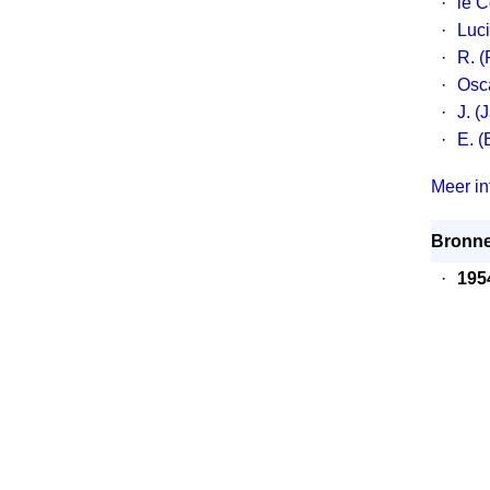
·
le C
·
Luc
·
R. (
·
Osc
·
J. (
·
E. (
Meer inf
Bronne
·
195