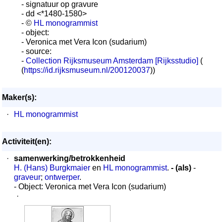
- signatuur op gravure
- dd <*1480-1580>
- ©
HL monogrammist
- object:
- Veronica met Vera Icon (sudarium)
- source:
-
Collection Rijksmuseum Amsterdam [Rijksstudio]
(
(
https://id.rijksmuseum.nl/200120037
))
Maker(s):
·
HL monogrammist
Activiteit(en):
·
samenwerking/betrokkenheid
H. (Hans) Burgkmaier
en
HL monogrammist
.
- (als)
-
graveur
;
ontwerper
.
- Object: Veronica met Vera Icon (sudarium)
·