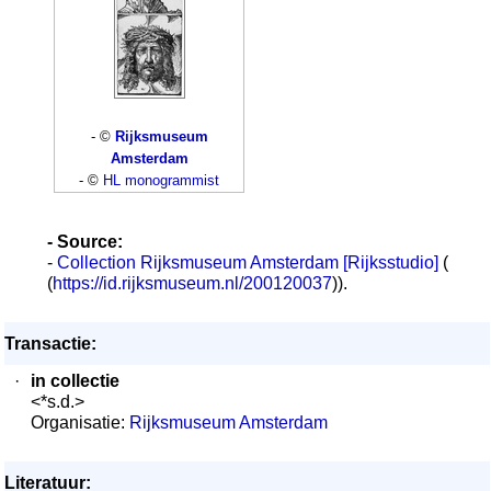
- ©
Rijksmuseum
Amsterdam
- ©
HL monogrammist
- Source:
-
Collection Rijksmuseum Amsterdam [Rijksstudio]
(
(
https://id.rijksmuseum.nl/200120037
)).
Transactie:
·
in collectie
<*s.d.>
Organisatie:
Rijksmuseum Amsterdam
Literatuur: