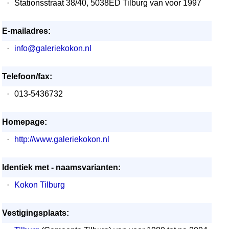
·
Stationsstraat 38/40, 5038ED Tilburg van voor 1997
E-mailadres:
·
info@galeriekokon.nl
Telefoon/fax:
·
013-5436732
Homepage:
·
http://www.galeriekokon.nl
Identiek met - naamsvarianten:
·
Kokon Tilburg
Vestigingsplaats: