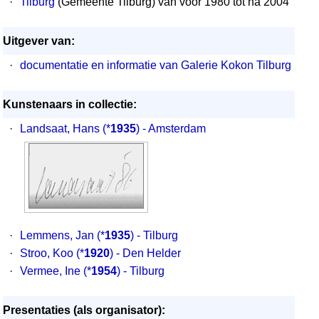
·
Tilburg
(Gemeente Tilburg) van voor 1980 tot na 2004
Uitgever van:
·
documentatie en informatie van Galerie Kokon Tilburg
Kunstenaars in collectie:
·
Landsaat, Hans
(*
1935
) - Amsterdam
·
Lemmens, Jan
(*
1935
) - Tilburg
·
Stroo, Koo
(*
1920
) - Den Helder
·
Vermee, Ine
(*
1954
) - Tilburg
Presentaties (als organisator):