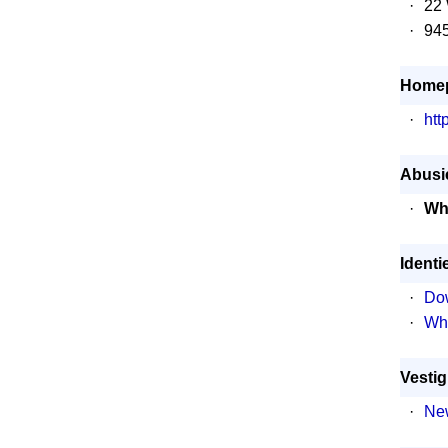
·
22 
·
945
Home
·
htt
Abusie
·
Wh
Identi
·
Dow
·
Wh
Vestig
·
New