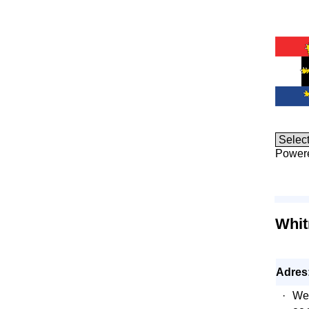
Power
Whit
Adres
·
Wes