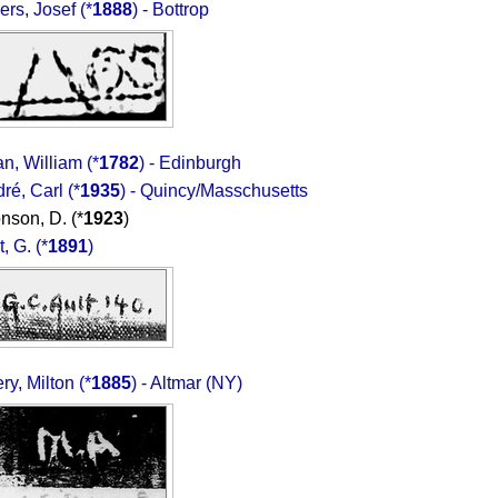
ers, Josef
(*
1888
) - Bottrop
an, William
(*
1782
) - Edinburgh
ré, Carl
(*
1935
) - Quincy/Masschusetts
nson, D. (*
1923
)
t, G.
(*
1891
)
ry, Milton
(*
1885
) - Altmar (NY)