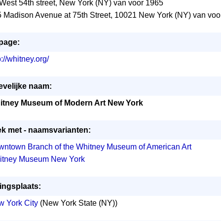
West 54th street, New York (NY) van voor 1965
 Madison Avenue at 75th Street, 10021 New York (NY) van voo
page:
p://whitney.org/
velijke naam:
itney Museum of Modern Art New York
ek met - naamsvarianten:
ntown Branch of the Whitney Museum of American Art
itney Museum New York
ingsplaats:
 York City
(New York State (NY))