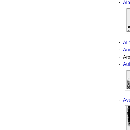
·
Alb
·
All
·
And
·
Aro
·
Aul
·
Ave