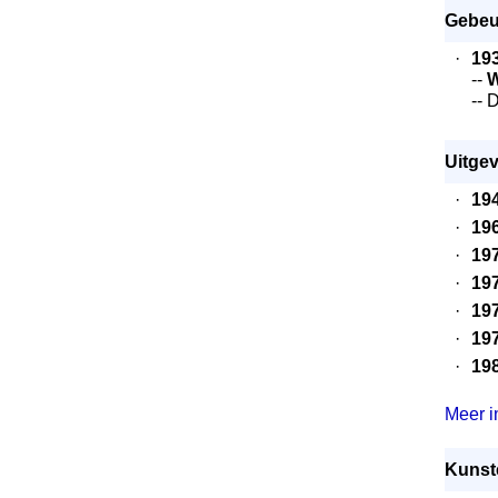
Gebeu
·
19
--
W
-- 
Uitgev
·
19
·
19
·
19
·
19
·
19
·
19
·
19
Meer in
Kunste