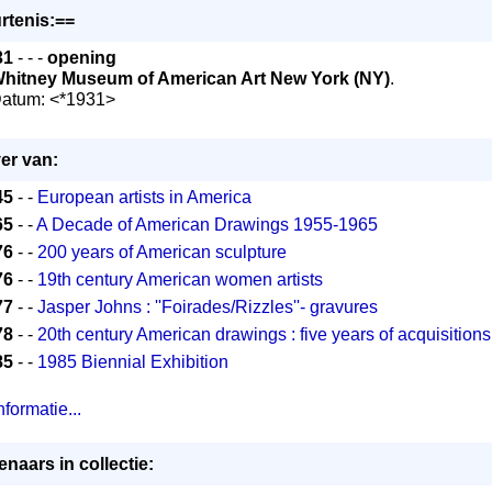
rtenis:==
31
- - -
opening
hitney Museum of American Art New York (NY)
.
Datum: <*1931>
er van:
45
- -
European artists in America
65
- -
A Decade of American Drawings 1955-1965
76
- -
200 years of American sculpture
76
- -
19th century American women artists
77
- -
Jasper Johns : ''Foirades/Rizzles''- gravures
78
- -
20th century American drawings : five years of acquisitions
85
- -
1985 Biennial Exhibition
formatie...
naars in collectie: