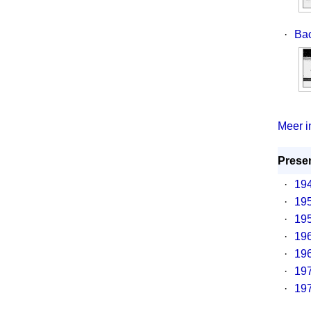
·
Ba
Meer in
Presen
·
194
·
195
·
195
·
196
·
196
·
197
·
197