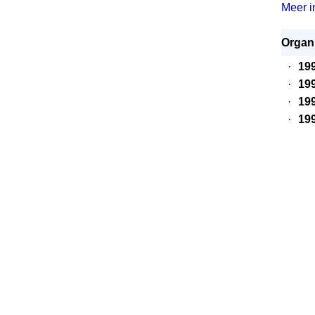
Meer in
Organi
·
19
·
19
·
19
·
19