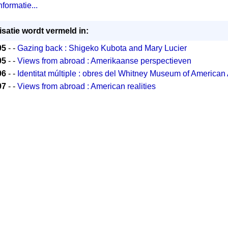
formatie...
satie wordt vermeld in:
95
- -
Gazing back : Shigeko Kubota and Mary Lucier
95
- -
Views from abroad : Amerikaanse perspectieven
96
- -
Identitat múltiple : obres del Whitney Museum of American 
97
- -
Views from abroad : American realities