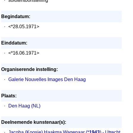
·
solotentoonstelling
Begindatum:
·
<*28.05.1971>
Einddatum:
·
<*16.06.1971>
Organiserende instelling:
·
Galerie Nouvelles Images Den Haag
Plaats:
·
Den Haag (NL)
Deelnemende kunstenaar(s):
·
Jacoba (Koosje) Haakma Wagenaar
(*
1943
) - Utrecht