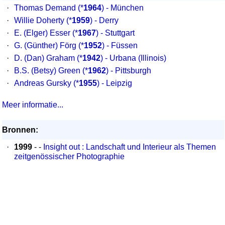
·
Thomas Demand
(*
1964
) - München
·
Willie Doherty
(*
1959
) - Derry
·
E. (Elger) Esser
(*
1967
) - Stuttgart
·
G. (Günther) Förg
(*
1952
) - Füssen
·
D. (Dan) Graham
(*
1942
) - Urbana (Illinois)
·
B.S. (Betsy) Green
(*
1962
) - Pittsburgh
·
Andreas Gursky
(*
1955
) - Leipzig
Meer informatie...
Bronnen:
·
1999
- -
Insight out : Landschaft und Interieur als Themen
zeitgenössischer Photographie