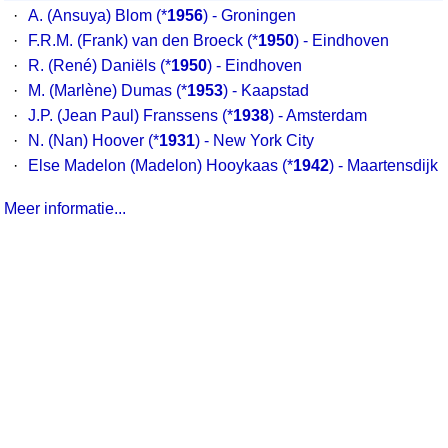
·
A. (Ansuya) Blom
(*
1956
) - Groningen
·
F.R.M. (Frank) van den Broeck
(*
1950
) - Eindhoven
·
R. (René) Daniëls
(*
1950
) - Eindhoven
·
M. (Marlène) Dumas
(*
1953
) - Kaapstad
·
J.P. (Jean Paul) Franssens
(*
1938
) - Amsterdam
·
N. (Nan) Hoover
(*
1931
) - New York City
·
Else Madelon (Madelon) Hooykaas
(*
1942
) - Maartensdijk
Meer informatie...