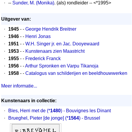
·
--
Sunder, M. (Monika)
. (als) rondleider -- <*1995>
Uitgever van:
·
1945
- -
George Hendrik Breitner
·
1946
- -
Henri Jonas
·
1951
- -
W.H. Singer jr. en Jac. Dooyewaard
·
1953
- -
Kunstenaars zien Maastricht
·
1955
- -
Frederick Franck
·
1956
- -
Arthur Spronken en Varpu Tikanoja
·
1958
- -
Catalogus van schilderijen en beeldhouwwerken
Meer informatie...
Kunstenaars in collectie:
·
Bles, Herri met de
(*
1480
) - Bouvignes les Dinant
·
Brueghel, Pieter [de jonge]
(*
1564
) - Brussel