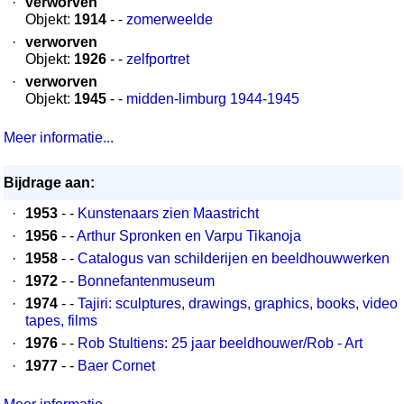
·
verworven
Objekt:
1914
- -
zomerweelde
·
verworven
Objekt:
1926
- -
zelfportret
·
verworven
Objekt:
1945
- -
midden-limburg 1944-1945
Meer informatie...
Bijdrage aan:
·
1953
- -
Kunstenaars zien Maastricht
·
1956
- -
Arthur Spronken en Varpu Tikanoja
·
1958
- -
Catalogus van schilderijen en beeldhouwwerken
·
1972
- -
Bonnefantenmuseum
·
1974
- -
Tajiri: sculptures, drawings, graphics, books, video
tapes, films
·
1976
- -
Rob Stultiens: 25 jaar beeldhouwer/Rob - Art
·
1977
- -
Baer Cornet