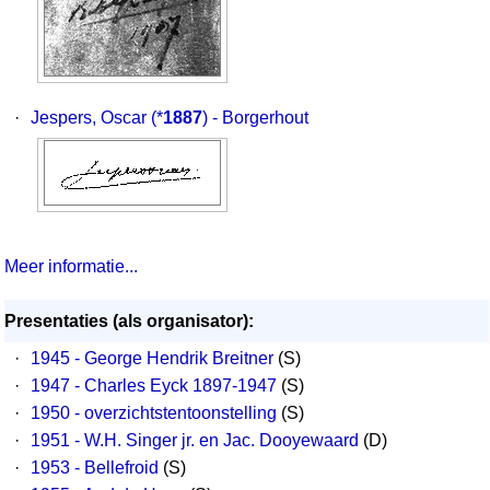
·
Jespers, Oscar
(*
1887
) - Borgerhout
Meer informatie...
Presentaties (als organisator):
·
1945 - George Hendrik Breitner
(S)
·
1947 - Charles Eyck 1897-1947
(S)
·
1950 - overzichtstentoonstelling
(S)
·
1951 - W.H. Singer jr. en Jac. Dooyewaard
(D)
·
1953 - Bellefroid
(S)