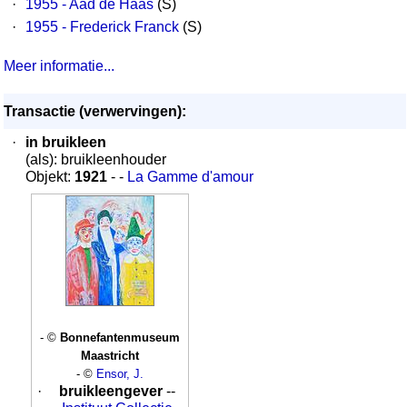
·
1955 - Aad de Haas
(S)
·
1955 - Frederick Franck
(S)
Meer informatie...
Transactie (verwervingen):
·
in bruikleen
(als): bruikleenhouder
Objekt:
1921
- -
La Gamme d'amour
- ©
Bonnefantenmuseum
Maastricht
- ©
Ensor, J.
·
bruikleengever
--