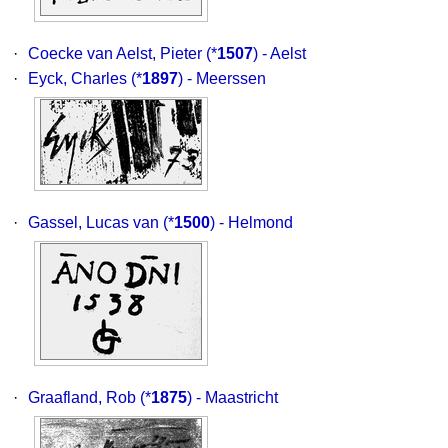
·
Coecke van Aelst, Pieter
(*
1507
) - Aelst
·
Eyck, Charles
(*
1897
) - Meerssen
·
Gassel, Lucas van
(*
1500
) - Helmond
·
Graafland, Rob
(*
1875
) - Maastricht