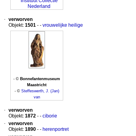
Instituut Collectie
Nederland
·
verworven
Objekt:
1501
- -
vrouwelijke heilige
- ©
Bonnefantenmuseum
Maastricht
- ©
Steffeswerth, J. (Jan)
van
·
verworven
Objekt:
1872
- -
ciborie
·
verworven
Objekt:
1890
- -
herenportret