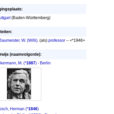
gingsplaats:
uttgart
(Baden-Württemberg)
teiten:
Baumeister, W. (Willi)
. (als)
professor
-- <*1946>
wijs (naamvolgorde):
kermann, M.
(*
1887
) - Berlin
isch, Herman
(*
1846
)