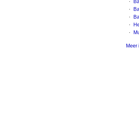
·
Ba
·
Ba
·
Ba
·
He
·
Mu
Meer i