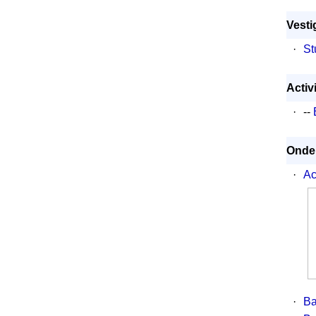
Vesti
·
St
Activi
·
--
Onder
·
Ac
·
Ba