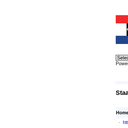
Powe
Staa
Home
·
ht