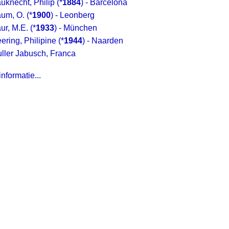
uknecht, Philip
(*
1884
) - Barcelona
um, O.
(*
1900
) - Leonberg
ur, M.E.
(*
1933
) - München
ering, Philipine
(*
1944
) - Naarden
ller Jabusch, Franca
nformatie...