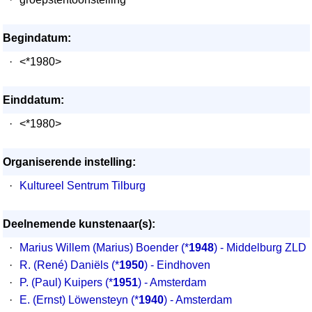
Begindatum:
·
<*1980>
Einddatum:
·
<*1980>
Organiserende instelling:
·
Kultureel Sentrum Tilburg
Deelnemende kunstenaar(s):
·
Marius Willem (Marius) Boender
(*
1948
) - Middelburg ZLD
·
R. (René) Daniëls
(*
1950
) - Eindhoven
·
P. (Paul) Kuipers
(*
1951
) - Amsterdam
·
E. (Ernst) Löwensteyn
(*
1940
) - Amsterdam