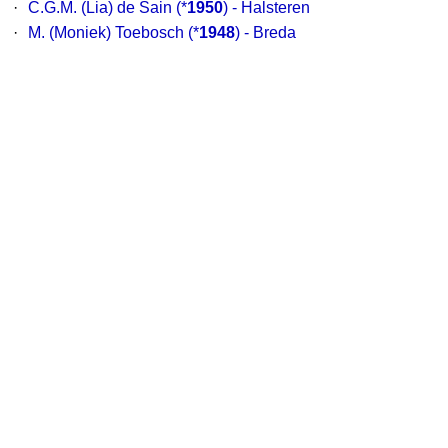
·
C.G.M. (Lia) de Sain
(*
1950
) - Halsteren
·
M. (Moniek) Toebosch
(*
1948
) - Breda