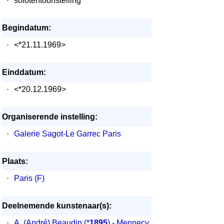
·
solotentoonstelling
Begindatum:
·
<*21.11.1969>
Einddatum:
·
<*20.12.1969>
Organiserende instelling:
·
Galerie Sagot-Le Garrec Paris
Plaats:
·
Paris (F)
Deelnemende kunstenaar(s):
·
A. (André) Beaudin
(*
1895
) - Mennecy