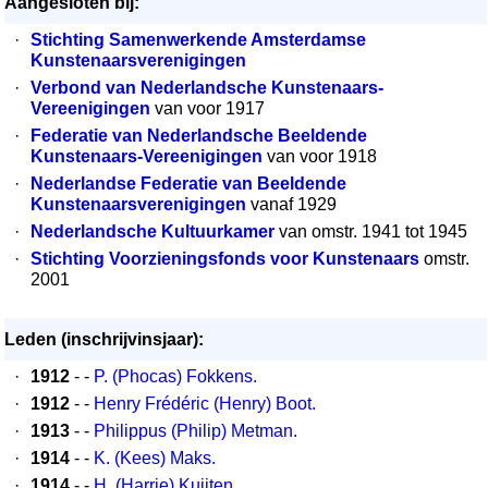
Aangesloten bij:
·
Stichting Samenwerkende Amsterdamse
Kunstenaarsverenigingen
·
Verbond van Nederlandsche Kunstenaars-
Vereenigingen
van voor 1917
·
Federatie van Nederlandsche Beeldende
Kunstenaars-Vereenigingen
van voor 1918
·
Nederlandse Federatie van Beeldende
Kunstenaarsverenigingen
vanaf 1929
·
Nederlandsche Kultuurkamer
van omstr. 1941 tot 1945
·
Stichting Voorzieningsfonds voor Kunstenaars
omstr.
2001
Leden (inschrijvinsjaar):
·
1912
- -
P. (Phocas) Fokkens.
·
1912
- -
Henry Frédéric (Henry) Boot.
·
1913
- -
Philippus (Philip) Metman.
·
1914
- -
K. (Kees) Maks.
·
1914
- -
H. (Harrie) Kuijten.