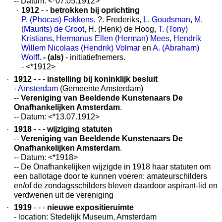
-- Datum: <*07.05.1912>
·
1912
- -
betrokken bij oprichting
P. (Phocas) Fokkens
, ?. Frederiks,
L. Goudsman
,
M.
(Maurits) de Groot
, H. (Henk) de Hoog,
T. (Tony)
Kristians
,
Hermanus Ellen (Herman) Mees
,
Hendrik
Willem Nicolaas (Hendrik) Volmar
en
A. (Abraham)
Wolff
.
- (als)
- initiatiefnemers.
- <*1912>
·
1912
- - -
instelling bij koninklijk besluit
-
Amsterdam
(Gemeente Amsterdam)
--
Vereniging van Beeldende Kunstenaars De
Onafhankelijken Amsterdam
.
-- Datum: <*13.07.1912>
·
1918
- - -
wijziging statuten
--
Vereniging van Beeldende Kunstenaars De
Onafhankelijken Amsterdam
.
-- Datum: <*1918>
-- De Onafhankelijken wijzigde in 1918 haar statuten om
een ballotage door te kunnen voeren: amateurschilders
en/of de zondagsschilders bleven daardoor aspirant-lid en
verdwenen uit de vereniging
·
1919
- - -
nieuwe expositieruimte
- location: Stedelijk Museum, Amsterdam