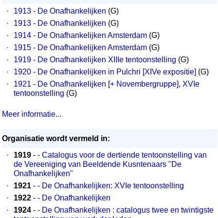
·
1913 - De Onafhankelijken
(G)
·
1913 - De Onafhankelijken
(G)
·
1914 - De Onafhankelijken Amsterdam
(G)
·
1915 - De Onafhankelijken Amsterdam
(G)
·
1919 - De Onafhankelijken XIIIe tentoonstelling
(G)
·
1920 - De Onafhankelijken in Pulchri [XIVe expositie]
(G)
·
1921 - De Onafhankelijken [+ Novembergruppe], XVIe
tentoonstelling
(G)
Meer informatie...
Organisatie wordt vermeld in:
·
1919
- -
Catalogus voor de dertiende tentoonstelling van
de Vereeniging van Beeldende Kusntenaars "De
Onafhankelijken"
·
1921
- -
De Onafhankelijken: XVIe tentoonstelling
·
1922
- -
De Onafhankelijken
·
1924
- -
De Onafhankelijken : catalogus twee en twintigste