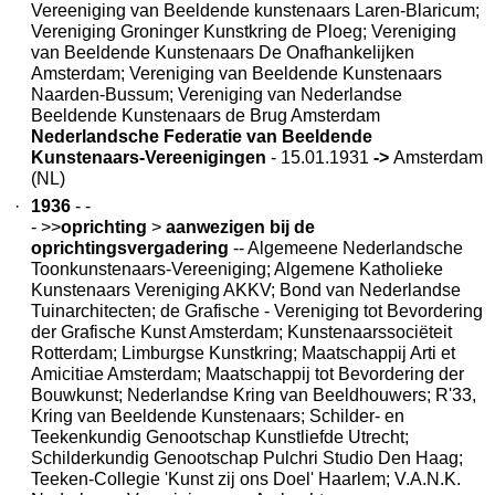
Vereeniging van Beeldende kunstenaars Laren-Blaricum;
Vereniging Groninger Kunstkring de Ploeg; Vereniging
van Beeldende Kunstenaars De Onafhankelijken
Amsterdam; Vereniging van Beeldende Kunstenaars
Naarden-Bussum; Vereniging van Nederlandse
Beeldende Kunstenaars de Brug Amsterdam
Nederlandsche Federatie van Beeldende
Kunstenaars-Vereenigingen
- 15.01.1931
->
Amsterdam
(NL)
·
1936
- -
- >>
oprichting
>
aanwezigen bij de
oprichtingsvergadering
-- Algemeene Nederlandsche
Toonkunstenaars-Vereeniging; Algemene Katholieke
Kunstenaars Vereniging AKKV; Bond van Nederlandse
Tuinarchitecten; de Grafische - Vereniging tot Bevordering
der Grafische Kunst Amsterdam; Kunstenaarssociëteit
Rotterdam; Limburgse Kunstkring; Maatschappij Arti et
Amicitiae Amsterdam; Maatschappij tot Bevordering der
Bouwkunst; Nederlandse Kring van Beeldhouwers; R'33,
Kring van Beeldende Kunstenaars; Schilder- en
Teekenkundig Genootschap Kunstliefde Utrecht;
Schilderkundig Genootschap Pulchri Studio Den Haag;
Teeken-Collegie 'Kunst zij ons Doel' Haarlem; V.A.N.K.