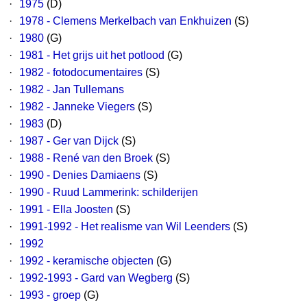
·
1975
(D)
·
1978 - Clemens Merkelbach van Enkhuizen
(S)
·
1980
(G)
·
1981 - Het grijs uit het potlood
(G)
·
1982 - fotodocumentaires
(S)
·
1982 - Jan Tullemans
·
1982 - Janneke Viegers
(S)
·
1983
(D)
·
1987 - Ger van Dijck
(S)
·
1988 - René van den Broek
(S)
·
1990 - Denies Damiaens
(S)
·
1990 - Ruud Lammerink: schilderijen
·
1991 - Ella Joosten
(S)
·
1991-1992 - Het realisme van Wil Leenders
(S)
·
1992
·
1992 - keramische objecten
(G)
·
1992-1993 - Gard van Wegberg
(S)
·
1993 - groep
(G)