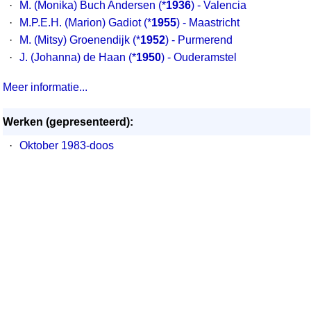
·
M. (Monika) Buch Andersen
(*
1936
) - Valencia
·
M.P.E.H. (Marion) Gadiot
(*
1955
) - Maastricht
·
M. (Mitsy) Groenendijk
(*
1952
) - Purmerend
·
J. (Johanna) de Haan
(*
1950
) - Ouderamstel
Meer informatie...
Werken (gepresenteerd):
·
Oktober 1983-doos