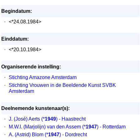
Begindatum:
·
<*24.08.1984>
Einddatum:
·
<*20.10.1984>
Organiserende instelling:
·
Stichting Amazone Amsterdam
·
Stichting Vrouwen in de Beeldende Kunst SVBK
Amsterdam
Deelnemende kunstenaar(s):
·
J. (José) Aerts
(*
1949
) - Haastrecht
·
M.W.I. (Marjolijn) van den Assem
(*
1947
) - Rotterdam
·
A. (Astrid) Blom
(*
1947
) - Dordrecht