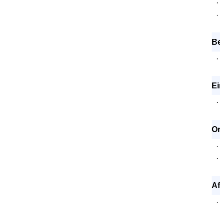
·
·
B
·
E
·
Or
·
·
Af
·