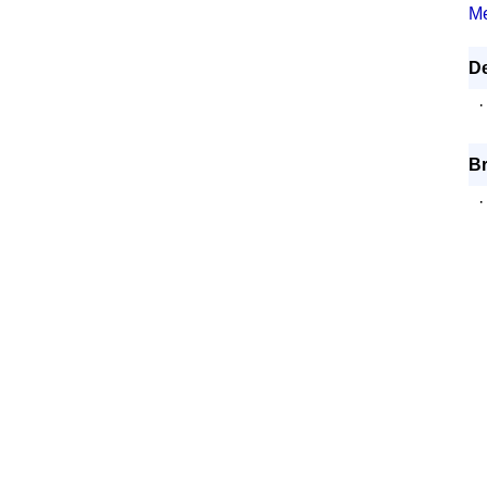
Me
De
·
B
·