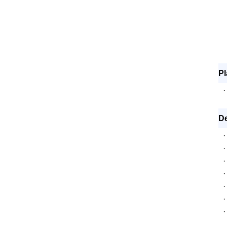
Pl
·
De
·
·
·
·
·
·
·