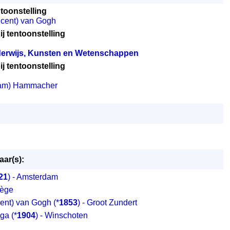
ntoonstelling
ncent) van Gogh
j tentoonstelling
nderwijs, Kunsten en Wetenschappen
j tentoonstelling
ram) Hammacher
ar(s):
21
) - Amsterdam
Liège
cent) van Gogh
(*
1853
) - Groot Zundert
nga
(*
1904
) - Winschoten