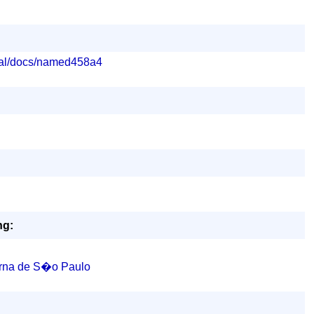
enal/docs/named458a4
ng:
rna de S�o Paulo