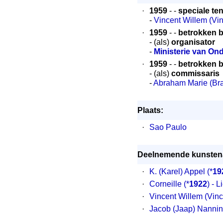
·
1959
- -
speciale te
-
Vincent Willem (Vi
·
1959
- -
betrokken bi
- (als)
organisator
-
Ministerie van O
·
1959
- -
betrokken bi
- (als)
commissaris
-
Abraham Marie (B
Plaats:
·
Sao Paulo
Deelnemende kunstena
·
K. (Karel) Appel
(*
19
·
Corneille
(*
1922
) - 
·
Vincent Willem (Vin
·
Jacob (Jaap) Nanni