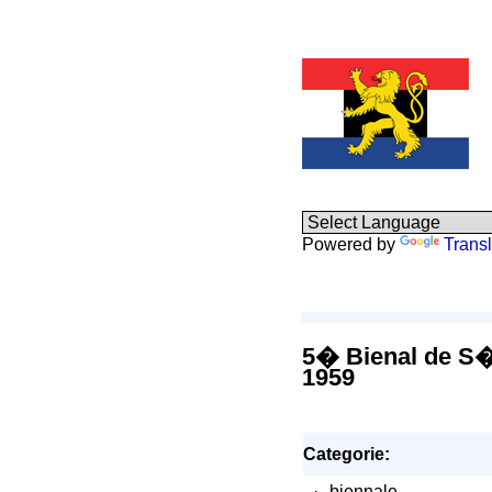
Powered by
Transl
5� Bienal de S�
1959
Categorie:
·
biennale