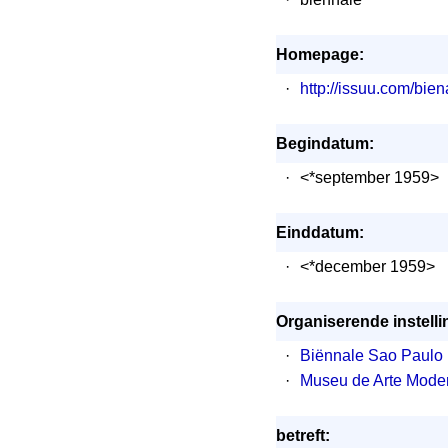
Homepage:
·
http://issuu.com/bi
Begindatum:
·
<*september 1959>
Einddatum:
·
<*december 1959>
Organiserende instelli
·
Biënnale Sao Paulo
·
Museu de Arte Mode
betreft: