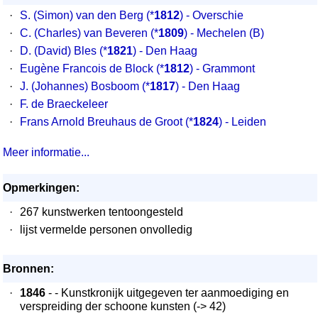
·
S. (Simon) van den Berg
(*
1812
) - Overschie
·
C. (Charles) van Beveren
(*
1809
) - Mechelen (B)
·
D. (David) Bles
(*
1821
) - Den Haag
·
Eugène Francois de Block
(*
1812
) - Grammont
·
J. (Johannes) Bosboom
(*
1817
) - Den Haag
·
F. de Braeckeleer
·
Frans Arnold Breuhaus de Groot
(*
1824
) - Leiden
Meer informatie...
Opmerkingen:
·
267 kunstwerken tentoongesteld
·
lijst vermelde personen onvolledig
Bronnen:
·
1846
- - Kunstkronijk uitgegeven ter aanmoediging en
verspreiding der schoone kunsten (-> 42)