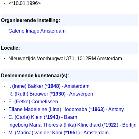
·
<*10.01.1996>
Organiserende instelling:
·
Galerie Imago Amsterdam
Locatie:
·
Nieuwezijds Voorburgwal 371, 1012RM Amsterdam
Deelnemende kunstenaar(s):
·
I. (Irene) Bakker
(*
1948
) - Amsterdam
·
R. (Ruth) Brouwer
(*
1930
) - Antwerpen
·
E. (Eefke) Cornelissen
·
Eliane Madeleine (Lina) Hodoroaba
(*
1963
) - Antony
·
C. (Carla) Klein
(*
1943
) - Baarn
·
Ingeborg Maria Theresia (Inka) Klinckhard
(*
1922
) - Berlijn
·
M. (Marina) van der Kooi
(*
1951
) - Amsterdam