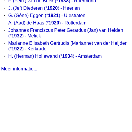
·
F. (Felix) van de Beek
(*
1938
) - Roermond
·
J. (Jef) Diederen
(*
1920
) - Heerlen
·
G. (Gène) Eggen
(*
1921
) - Ulestraten
·
A. (Aad) de Haas
(*
1920
) - Rotterdam
·
Johannes Franciscus Peter Gerardus (Jan) van Helden
(*
1932
) - Melick
·
Marianne Elisabeth Gertrudis (Marianne) van der Heijden
(*
1922
) - Kerkrade
·
H. (Herman) Hollewand
(*
1934
) - Amsterdam
Meer informatie...