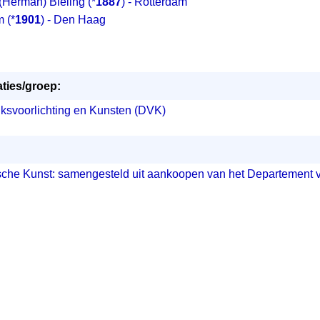
(Herman) Bieling
(*
1887
) - Rotterdam
m
(*
1901
) - Den Haag
ties/groep:
ksvoorlichting en Kunsten (DVK)
he Kunst: samengesteld uit aankoopen van het Departement va