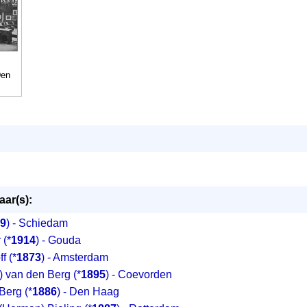
Den
ar(s):
9
) - Schiedam
r
(*
1914
) - Gouda
ff
(*
1873
) - Amsterdam
) van den Berg
(*
1895
) - Coevorden
 Berg
(*
1886
) - Den Haag