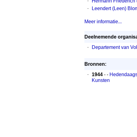
·
Hermann Friederich 
·
Leendert (Leen) Blo
Meer informatie...
Deelnemende organisa
·
Departement van Vol
Bronnen:
·
1944
- -
Hedendaagsc
Kunsten