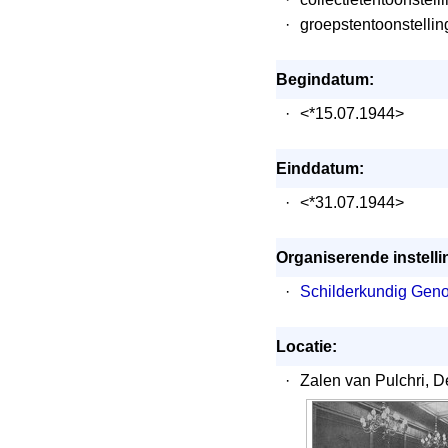
·
groepstentoonstellin
Begindatum:
·
<*15.07.1944>
Einddatum:
·
<*31.07.1944>
Organiserende instelli
·
Schilderkundig Geno
Locatie:
·
Zalen van Pulchri, 