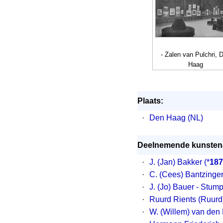
- Zalen van Pulchri, 
Haag
Plaats:
·
Den Haag (NL)
Deelnemende kunstena
·
J. (Jan) Bakker
(*
187
·
C. (Cees) Bantzinge
·
J. (Jo) Bauer - Stump
·
Ruurd Rients (Ruurd
·
W. (Willem) van den