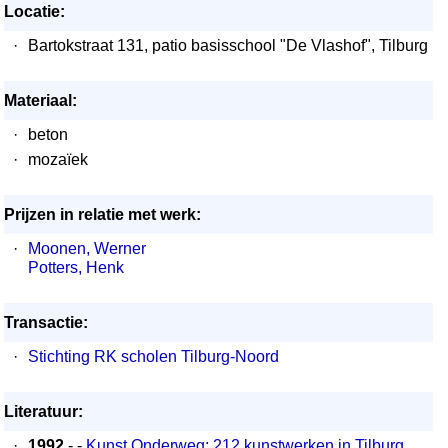
Locatie:
·
Bartokstraat 131, patio basisschool "De Vlashof", Tilburg
Materiaal:
·
beton
·
mozaïek
Prijzen in relatie met werk:
·
Moonen, Werner
Potters, Henk
Transactie:
·
Stichting RK scholen Tilburg-Noord
Literatuur:
·
1992
- -
Kunst Onderweg; 212 kunstwerken in Tilburg