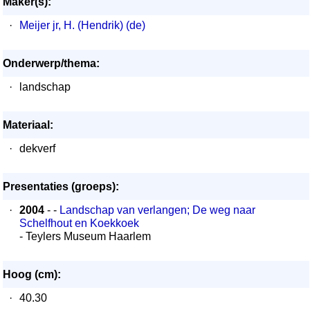
Maker(s):
·
Meijer jr, H. (Hendrik) (de)
Onderwerp/thema:
·
landschap
Materiaal:
·
dekverf
Presentaties (groeps):
·
2004
- -
Landschap van verlangen; De weg naar
Schelfhout en Koekkoek
- Teylers Museum Haarlem
Hoog (cm):
·
40.30