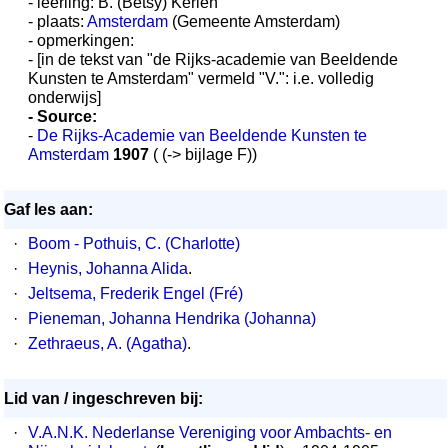
- leerling: B. (Betsy) Kerlen
- plaats:
Amsterdam
(Gemeente Amsterdam)
- opmerkingen:
- [in de tekst van "de Rijks-academie van Beeldende
Kunsten te Amsterdam" vermeld "V.": i.e. volledig
onderwijs]
- Source:
-
De Rijks-Academie van Beeldende Kunsten te
Amsterdam
1907
( (-> bijlage F))
Gaf les aan:
·
Boom - Pothuis, C. (Charlotte)
·
Heynis, Johanna Alida
.
·
Jeltsema, Frederik Engel (Fré)
·
Pieneman, Johanna Hendrika (Johanna)
·
Zethraeus, A. (Agatha)
.
Lid van / ingeschreven bij:
·
V.A.N.K. Nederlanse Vereniging voor Ambachts- en