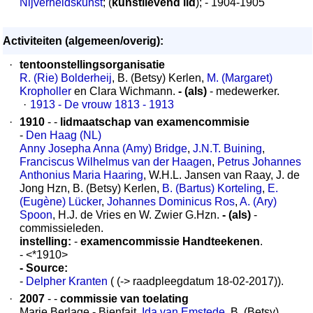
Nijverheidskunst
; (
kunstlievend lid
); - 1904-1905
Activiteiten (algemeen/overig):
·
tentoonstellingsorganisatie
R. (Rie) Bolderheij
, B. (Betsy) Kerlen,
M. (Margaret)
Kropholler
en Clara Wichmann.
- (als)
- medewerker.
·
1913 - De vrouw 1813 - 1913
·
1910
- -
lidmaatschap van examencommisie
-
Den Haag (NL)
Anny Josepha Anna (Amy) Bridge
,
J.N.T. Buining
,
Franciscus Wilhelmus van der Haagen
,
Petrus Johannes
Anthonius Maria Haaring
, W.H.L. Jansen van Raay, J. de
Jong Hzn, B. (Betsy) Kerlen,
B. (Bartus) Korteling
,
E.
(Eugène) Lücker
,
Johannes Dominicus Ros
,
A. (Ary)
Spoon
, H.J. de Vries en W. Zwier G.Hzn.
- (als)
-
commissieleden.
instelling:
-
examencommissie Handteekenen
.
- <*1910>
- Source:
-
Delpher Kranten
( (-> raadpleegdatum 18-02-2017)).
·
2007
- -
commissie van toelating
Marie Berlage - Bienfait,
Ida van Emstede
, B. (Betsy)