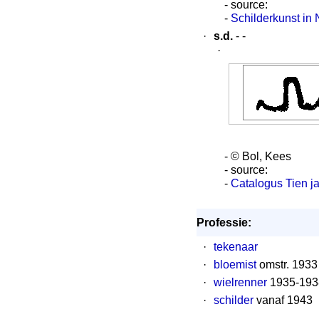
- source:
-
Schilderkunst in
·
s.d.
- -
·
- © Bol, Kees
- source:
-
Catalogus Tien j
Professie:
·
tekenaar
·
bloemist
omstr. 1933
·
wielrenner
1935-193
·
schilder
vanaf 1943