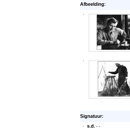
Afbeelding:
·
·
Signatuur:
·
s.d.
- -