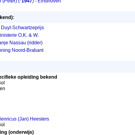
 (Peter)
(*
1947
) - Eindhoven
ekend):
 Duyl-Schwartzeprijs
nisterie O.K. & W.
nje Nassau (ridder)
nning Noord-Brabant
cifieke opleiding bekend
Bol
ren
enricus (Jan) Heesters
Bol
ing (onderwijs)