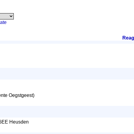
ate
Reag
te Oegstgeest)
256EE Heusden