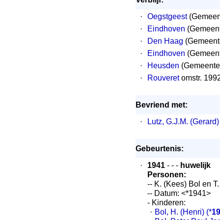
·
Oegstgeest
(Gemeent
·
Eindhoven
(Gemeent
·
Den Haag
(Gemeent
·
Eindhoven
(Gemeent
·
Heusden
(Gemeente 
·
Rouveret
omstr. 199
Bevriend met:
·
Lutz, G.J.M. (Gerard)
Gebeurtenis:
·
1941
- - -
huwelijk
Personen:
-- K. (Kees) Bol en T.
-- Datum: <*1941>
- Kinderen:
·
Bol, H. (Henri)
(*
1