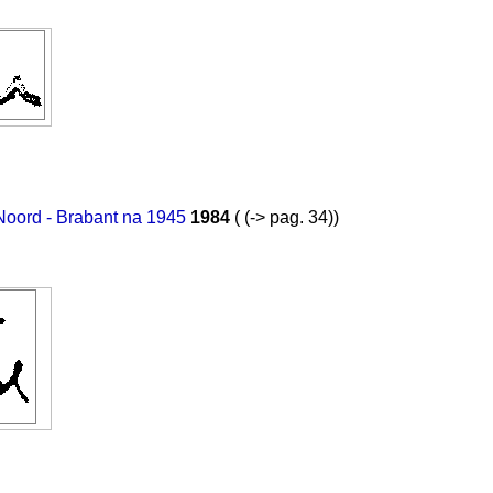
 Noord - Brabant na 1945
1984
( (-> pag. 34))