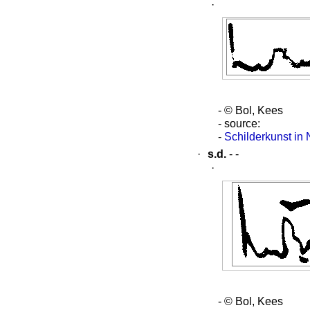
·
- © Bol, Kees
- source:
-
Schilderkunst in
·
s.d.
- -
·
- © Bol, Kees