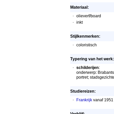
Materiaal:
·
olieverf/board
·
inkt
Stijlkenmerken:
·
coloristisch
Typering van het werk:
·
schilderijen
:
onderwerp: Brabants
portret; stadsgezich
Studiereizen:
·
Frankrijk
vanaf 1951
Verblijf: