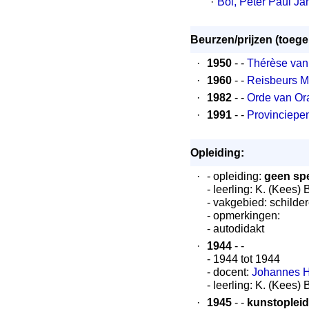
·
Bol, Peter Paul Jan
Beurzen/prijzen (toeg
·
1950
- -
Thérèse van
·
1960
- -
Reisbeurs Mi
·
1982
- -
Orde van Ora
·
1991
- -
Provinciepe
Opleiding:
·
- opleiding:
geen spe
- leerling: K. (Kees) 
- vakgebied: schilde
- opmerkingen:
- autodidakt
·
1944
- -
- 1944 tot 1944
- docent:
Johannes H
- leerling: K. (Kees) 
·
1945
- -
kunstopleid