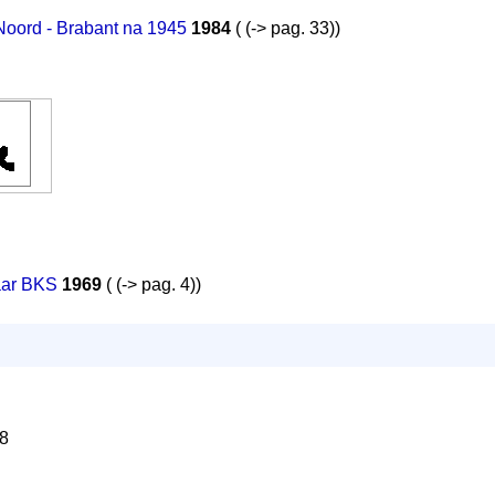
 Noord - Brabant na 1945
1984
( (-> pag. 33))
aar BKS
1969
( (-> pag. 4))
8