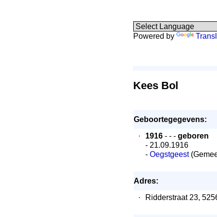
Powered by
Transl
Kees Bol
Geboortegegevens:
·
1916
- - -
geboren
- 21.09.1916
-
Oegstgeest
(Gemeen
Adres:
·
Ridderstraat 23, 5