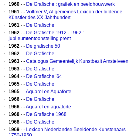
·
1960
- -
De Grafische : grafiek en beeldhouwwerk
·
1961
- -
Vollmer V, Allgemeines Lexicon der bildende
Künstler des XX Jahrhundert
·
1961
- -
De Grafische
·
1962
- -
De Grafische 1912 - 1962 :
jubileumtentoonstelling prent
·
1962
- -
De grafische 50
·
1962
- -
De Grafische
·
1963
- -
Catalogus Gemeentelijk Kunstbezit Amstelveen
·
1963
- -
De Grafische
·
1964
- -
De Grafische '64
·
1965
- -
De Grafische
·
1965
- -
Aquarel en Aquaforte
·
1966
- -
De Grafische
·
1966
- -
Aquarel en aquaforte
·
1968
- -
De Grafische 1968
·
1968
- -
De Grafische
·
1969
- -
Lexicon Nederlandse Beeldende Kunstenaars
1750-1950