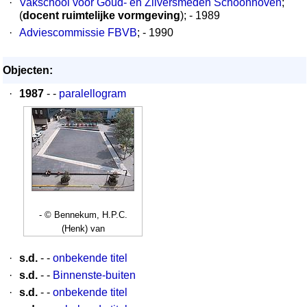
·
Vakschool voor Goud- en Zilversmeden Schoonhoven
;
(
docent ruimtelijke vormgeving
); - 1989
·
Adviescommissie FBVB
; - 1990
Objecten:
·
1987
- -
paralellogram
- © Bennekum, H.P.C.
(Henk) van
·
s.d.
- -
onbekende titel
·
s.d.
- -
Binnenste-buiten
·
s.d.
- -
onbekende titel