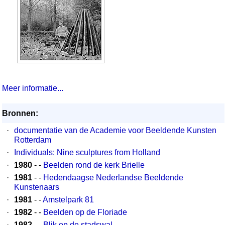
Meer informatie...
Bronnen:
·
documentatie van de Academie voor Beeldende Kunsten
Rotterdam
·
Individuals: Nine sculptures from Holland
·
1980
- -
Beelden rond de kerk Brielle
·
1981
- -
Hedendaagse Nederlandse Beeldende
Kunstenaars
·
1981
- -
Amstelpark 81
·
1982
- -
Beelden op de Floriade
·
1982
- -
Blik op de stadswal