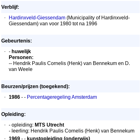
Verblijf:
·
Hardinxveld-Giessendam
(Municipality of Hardinxveld-
Giessendam) van voor 1980 tot na 1996
Gebeurtenis:
·
-
huwelijk
Personen:
-- Hendrik Paulis Cornelis (Henk) van Bennekum en D.
van Weele
Beurzen/prijzen (toegekend):
·
1986
- -
Percentageregeling Amsterdam
Opleiding:
·
- opleiding:
MTS Utrecht
- leerling: Hendrik Paulis Cornelis (Henk) van Bennekum
·
1969
- -
kunstopleiding (onderwijs)