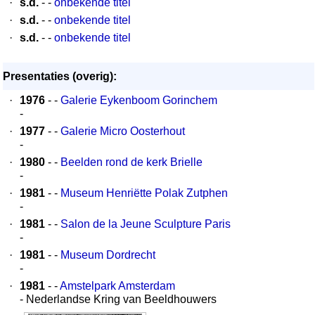
·
s.d.
- -
onbekende titel
·
s.d.
- -
onbekende titel
·
s.d.
- -
onbekende titel
Presentaties (overig):
·
1976
- -
Galerie Eykenboom Gorinchem
-
·
1977
- -
Galerie Micro Oosterhout
-
·
1980
- -
Beelden rond de kerk Brielle
-
·
1981
- -
Museum Henriëtte Polak Zutphen
-
·
1981
- -
Salon de la Jeune Sculpture Paris
-
·
1981
- -
Museum Dordrecht
-
·
1981
- -
Amstelpark Amsterdam
- Nederlandse Kring van Beeldhouwers