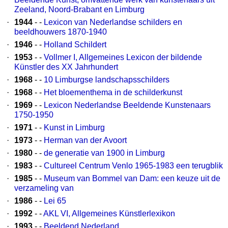
Zeeland, Noord-Brabant en Limburg
·
1944
- -
Lexicon van Nederlandse schilders en
beeldhouwers 1870-1940
·
1946
- -
Holland Schildert
·
1953
- -
Vollmer I, Allgemeines Lexicon der bildende
Künstler des XX Jahrhundert
·
1968
- -
10 Limburgse landschapsschilders
·
1968
- -
Het bloementhema in de schilderkunst
·
1969
- -
Lexicon Nederlandse Beeldende Kunstenaars
1750-1950
·
1971
- -
Kunst in Limburg
·
1973
- -
Herman van der Avoort
·
1980
- -
de generatie van 1900 in Limburg
·
1983
- -
Cultureel Centrum Venlo 1965-1983 een terugblik
·
1985
- -
Museum van Bommel van Dam: een keuze uit de
verzameling van
·
1986
- -
Lei 65
·
1992
- -
AKL VI, Allgemeines Künstlerlexikon
·
1993
- -
Beeldend Nederland