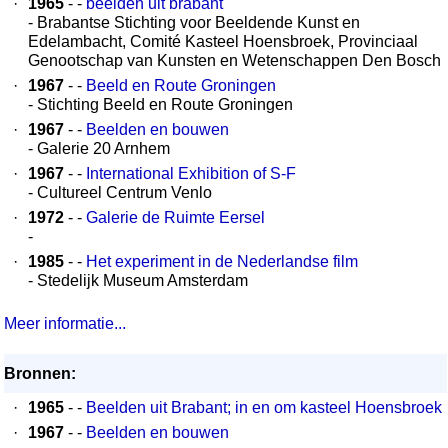
·
1965
- -
beelden uit brabant
- Brabantse Stichting voor Beeldende Kunst en
Edelambacht, Comité Kasteel Hoensbroek, Provinciaal
Genootschap van Kunsten en Wetenschappen Den Bosch
·
1967
- -
Beeld en Route Groningen
- Stichting Beeld en Route Groningen
·
1967
- -
Beelden en bouwen
- Galerie 20 Arnhem
·
1967
- -
International Exhibition of S-F
- Cultureel Centrum Venlo
·
1972
- -
Galerie de Ruimte Eersel
-
·
1985
- -
Het experiment in de Nederlandse film
- Stedelijk Museum Amsterdam
Meer informatie...
Bronnen:
·
1965
- -
Beelden uit Brabant; in en om kasteel Hoensbroek
·
1967
- -
Beelden en bouwen