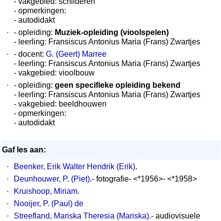
- vakgebied: schilderen
- opmerkingen:
- autodidakt
·
- opleiding:
Muziek-opleiding (vioolspelen)
- leerling: Fransiscus Antonius Maria (Frans) Zwartjes
·
- docent:
G. (Geert) Marree
- leerling: Fransiscus Antonius Maria (Frans) Zwartjes
- vakgebied: vioolbouw
·
- opleiding:
geen specifieke opleiding bekend
- leerling: Fransiscus Antonius Maria (Frans) Zwartjes
- vakgebied: beeldhouwen
- opmerkingen:
- autodidakt
Gaf les aan:
·
Beenker, Erik Walter Hendrik (Erik)
.
·
Deunhouwer, P. (Piet)
.- fotografie- <*1956>- <*1958>
·
Kruishoop, Miriam
.
·
Nooijer, P. (Paul) de
·
Streefland, Mariska Theresia (Mariska)
.- audiovisuele