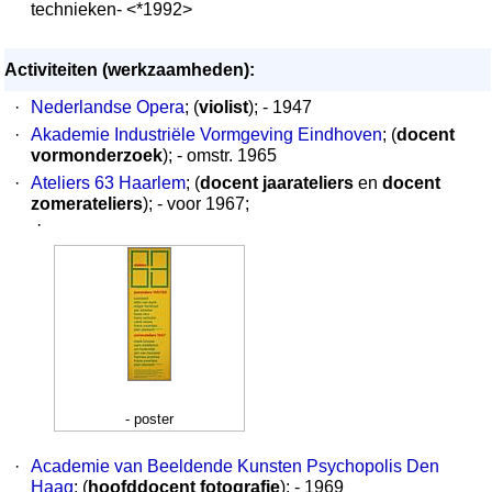
technieken- <*1992>
Activiteiten (werkzaamheden):
·
Nederlandse Opera
; (
violist
); - 1947
·
Akademie Industriële Vormgeving Eindhoven
; (
docent
vormonderzoek
); - omstr. 1965
·
Ateliers 63 Haarlem
; (
docent jaarateliers
en
docent
zomerateliers
); - voor 1967;
·
- poster
·
Academie van Beeldende Kunsten Psychopolis Den
Haag
; (
hoofddocent fotografie
); - 1969