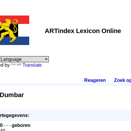
ARTindex Lexicon Online
ed by
Translate
Reageren
.
Zoek o
 Dumbar
rtegegevens:
0
- - -
geboren
940