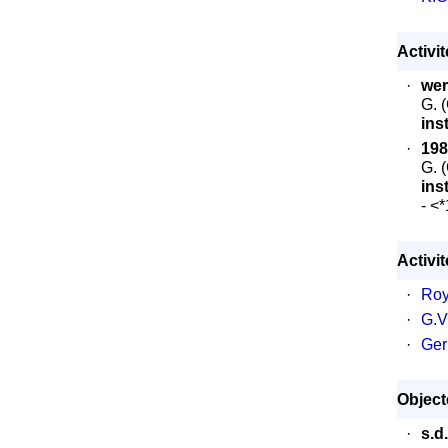
Activi
·
wer
G. 
ins
·
198
G. 
ins
- <
Activi
·
Roy
·
G.V
·
Ger
Object
·
s.d.