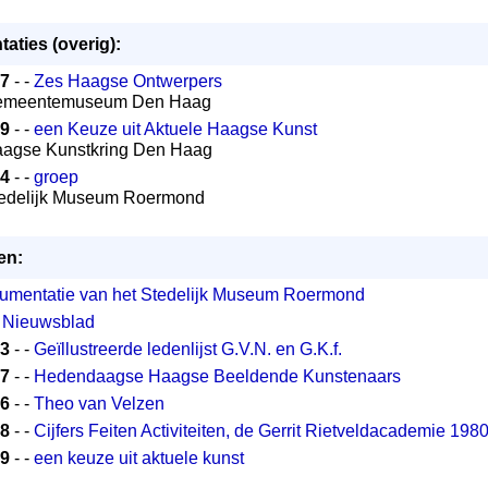
taties (overig):
7
- -
Zes Haagse Ontwerpers
emeentemuseum Den Haag
9
- -
een Keuze uit Aktuele Haagse Kunst
aagse Kunstkring Den Haag
4
- -
groep
tedelijk Museum Roermond
en:
umentatie van het Stedelijk Museum Roermond
 Nieuwsblad
3
- -
Geïllustreerde ledenlijst G.V.N. en G.K.f.
7
- -
Hedendaagse Haagse Beeldende Kunstenaars
6
- -
Theo van Velzen
8
- -
Cijfers Feiten Activiteiten, de Gerrit Rietveldacademie 198
9
- -
een keuze uit aktuele kunst