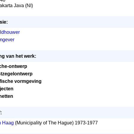
jakarta Java (NI)
sie:
ldhouwer
mgever
ng van het werk:
iche-ontwerp
tzegelontwerp
fische vormgeving
jecten
netten
:
n Haag
(Municipality of The Hague) 1973-1977