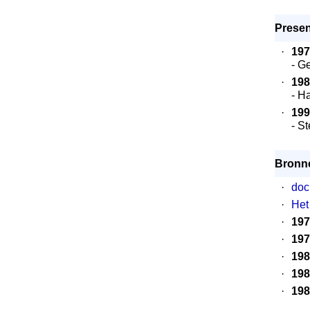
Presen
·
197
- G
·
198
- H
·
199
- S
Bronn
·
doc
·
Het
·
197
·
197
·
198
·
198
·
198