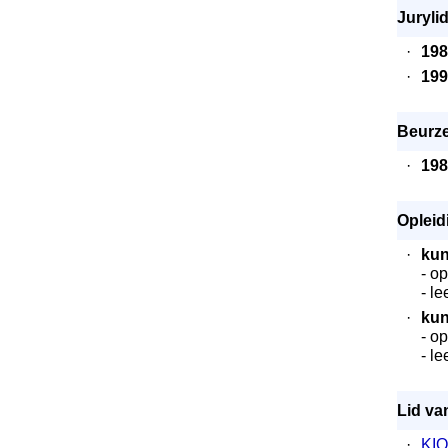
Juryli
·
198
·
199
Beurze
·
198
Opleid
·
kun
- o
- l
·
kun
- o
- l
Lid va
·
KIO