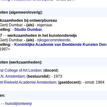
teiten (algemeen/overig):
kzaamheden bij ontwerpbureau
(Gert) Dumbar.
- (als)
- eigenaar.
telling:
-
Studio Dumbar
.
7
- -
werkzaamheden in het kunstonderwijs
(Gert) Dumbar.
- (als)
-
rijksgecommiteerde
.
telling:
-
Koninklijke Academie van Beeldende Kunsten Den
*1987>
teiten (werkzaamheden):
al College of Art London
; (
docent
)
.N. Amsterdam
; (
bestuurslid
); - 1973
rit Rietveld Academie Amsterdam
; (
gastdocent
); - omstr. 1984
en:
- -
huisstijlontwerp