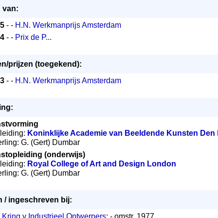
d van:
5
- -
H.N. Werkmanprijs Amsterdam
4
- -
Prix de P...
n/prijzen (toegekend):
3
- -
H.N. Werkmanprijs Amsterdam
ing:
stvorming
pleiding:
Koninklijke Academie van Beeldende Kunsten Den
eerling: G. (Gert) Dumbar
stopleiding (onderwijs)
pleiding:
Royal College of Art and Design London
eerling: G. (Gert) Dumbar
n / ingeschreven bij:
 Kring v Industrieel Ontwerpers
; - omstr. 1977