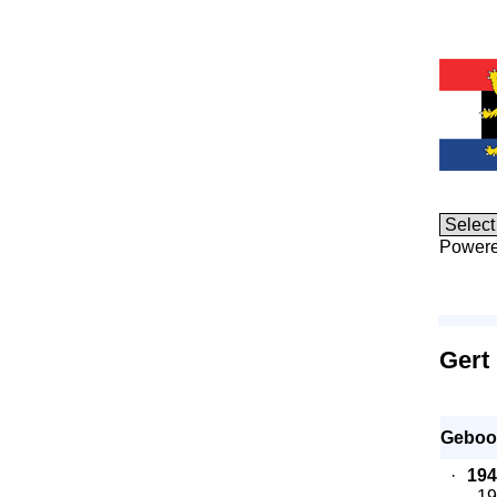
Power
Gert
Geboo
·
194
- 1