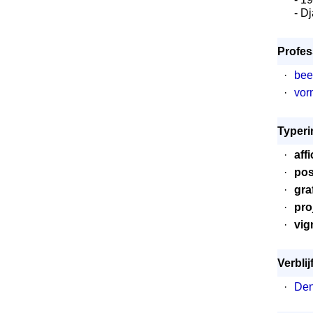
- D
Profes
·
bee
·
vor
Typeri
·
aff
·
pos
·
gra
·
pro
·
vig
Verblijf
·
De