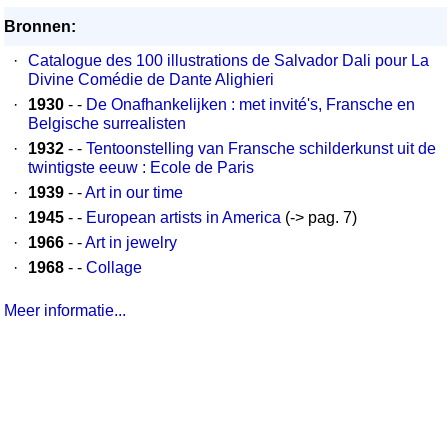
Bronnen:
·
Catalogue des 100 illustrations de Salvador Dali pour La
Divine Comédie de Dante Alighieri
·
1930
- -
De Onafhankelijken : met invité's, Fransche en
Belgische surrealisten
·
1932
- -
Tentoonstelling van Fransche schilderkunst uit de
twintigste eeuw : Ecole de Paris
·
1939
- -
Art in our time
·
1945
- -
European artists in America
(-> pag. 7)
·
1966
- -
Art in jewelry
·
1968
- -
Collage
Meer informatie...