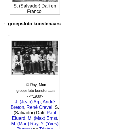
S. (Salvador) Dali en
Franco.
·
groepsfoto kunstenaars
-
- © Ray, Man
- groepsfoto kunstenaars
- <*1930>
J. (Jean) Arp
,
André
Breton
,
René Crevel
, S.
(Salvador) Dali,
Paul
Eluard
,
M. (Max) Ernst
,
M. (Man) Ray
,
Y. (Yves)