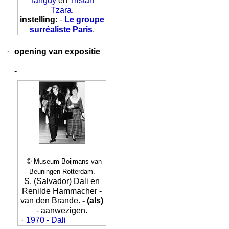
Tanguy
en
Tristan
Tzara
.
instelling:
-
Le groupe
surréaliste Paris
.
·
opening van expositie
-
- © Museum Boijmans van
Beuningen Rotterdam.
S. (Salvador) Dali en
Renilde Hammacher -
van den Brande.
- (als)
- aanwezigen.
·
1970 - Dali