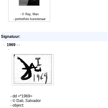
- © Ray, Man
- portretfoto kunstenaar
Signatuur:
·
1969
- -
·
- dd <*1969>
- © Dali, Salvador
- object: