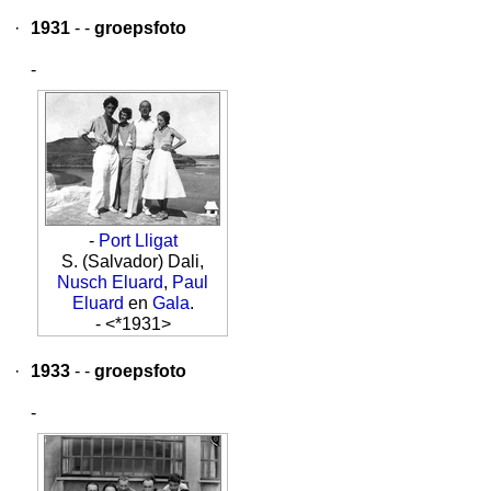
·
1931
- -
groepsfoto
-
-
Port Lligat
S. (Salvador) Dali,
Nusch Eluard
,
Paul
Eluard
en
Gala
.
- <*1931>
·
1933
- -
groepsfoto
-