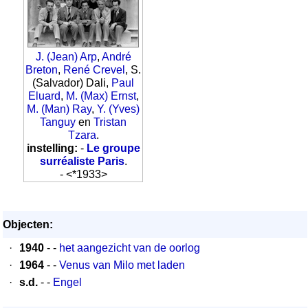
J. (Jean) Arp
,
André
Breton
,
René Crevel
, S.
(Salvador) Dali,
Paul
Eluard
,
M. (Max) Ernst
,
M. (Man) Ray
,
Y. (Yves)
Tanguy
en
Tristan
Tzara
.
instelling:
-
Le groupe
surréaliste Paris
.
- <*1933>
Objecten:
·
1940
- -
het aangezicht van de oorlog
·
1964
- -
Venus van Milo met laden
·
s.d.
- -
Engel