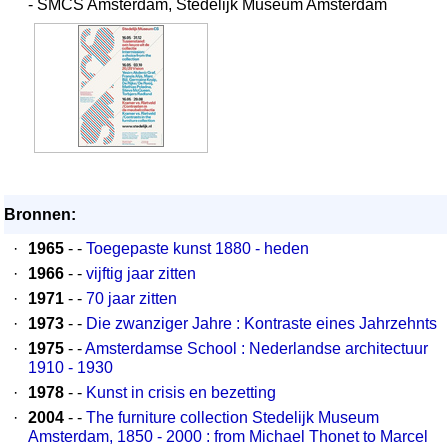
- SMCS Amsterdam, Stedelijk Museum Amsterdam
Bronnen:
·
1965
- -
Toegepaste kunst 1880 - heden
·
1966
- -
vijftig jaar zitten
·
1971
- -
70 jaar zitten
·
1973
- -
Die zwanziger Jahre : Kontraste eines Jahrzehnts
·
1975
- -
Amsterdamse School : Nederlandse architectuur
1910 - 1930
·
1978
- -
Kunst in crisis en bezetting
·
2004
- -
The furniture collection Stedelijk Museum
Amsterdam, 1850 - 2000 : from Michael Thonet to Marcel