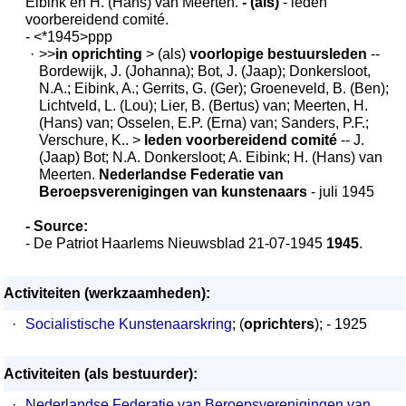
Eibink en H. (Hans) van Meerten.
- (als)
- leden
voorbereidend comité.
- <*1945>ppp
·
>>
in oprichting
> (als)
voorlopige bestuursleden
--
Bordewijk, J. (Johanna); Bot, J. (Jaap); Donkersloot,
N.A.; Eibink, A.; Gerrits, G. (Ger); Groeneveld, B. (Ben);
Lichtveld, L. (Lou); Lier, B. (Bertus) van; Meerten, H.
(Hans) van; Osselen, E.P. (Erna) van; Sanders, P.F.;
Verschure, K.. >
leden voorbereidend comité
-- J.
(Jaap) Bot; N.A. Donkersloot; A. Eibink; H. (Hans) van
Meerten.
Nederlandse Federatie van
Beroepsverenigingen van kunstenaars
- juli 1945
- Source:
- De Patriot Haarlems Nieuwsblad 21-07-1945
1945
.
Activiteiten (werkzaamheden):
·
Socialistische Kunstenaarskring
; (
oprichters
); - 1925
Activiteiten (als bestuurder):
·
Nederlandse Federatie van Beroepsverenigingen van