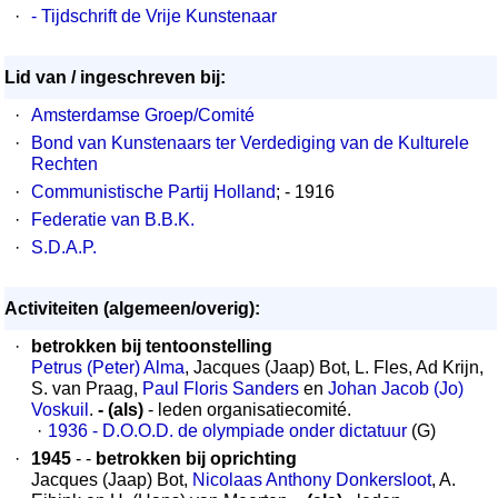
·
- Tijdschrift de Vrije Kunstenaar
Lid van / ingeschreven bij:
·
Amsterdamse Groep/Comité
·
Bond van Kunstenaars ter Verdediging van de Kulturele
Rechten
·
Communistische Partij Holland
; - 1916
·
Federatie van B.B.K.
·
S.D.A.P.
Activiteiten (algemeen/overig):
·
betrokken bij tentoonstelling
Petrus (Peter) Alma
, Jacques (Jaap) Bot, L. Fles, Ad Krijn,
S. van Praag,
Paul Floris Sanders
en
Johan Jacob (Jo)
Voskuil
.
- (als)
- leden organisatiecomité.
·
1936 - D.O.O.D. de olympiade onder dictatuur
(G)
·
1945
- -
betrokken bij oprichting
Jacques (Jaap) Bot,
Nicolaas Anthony Donkersloot
, A.