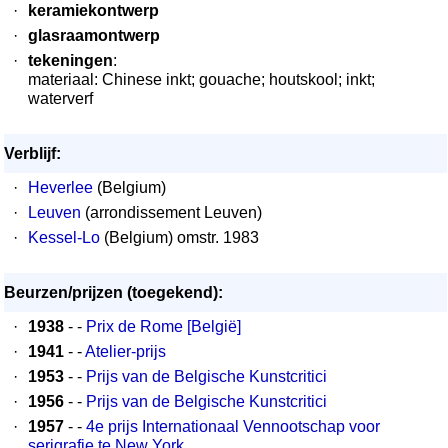
·
keramiekontwerp
·
glasraamontwerp
·
tekeningen
:
materiaal: Chinese inkt; gouache; houtskool; inkt;
waterverf
Verblijf:
·
Heverlee
(Belgium)
·
Leuven
(arrondissement Leuven)
·
Kessel-Lo
(Belgium) omstr. 1983
Beurzen/prijzen (toegekend):
·
1938
- -
Prix de Rome [België]
·
1941
- -
Atelier-prijs
·
1953
- -
Prijs van de Belgische Kunstcritici
·
1956
- -
Prijs van de Belgische Kunstcritici
·
1957
- -
4e prijs Internationaal Vennootschap voor
serigrafie te New York