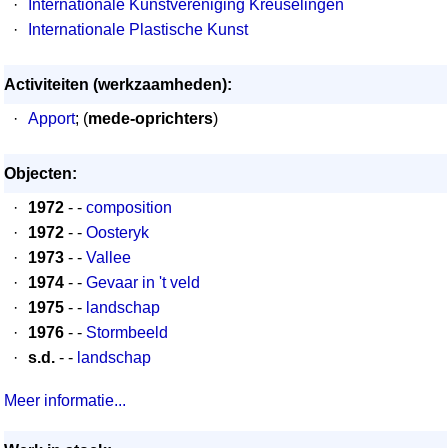
·
Internationale Kunstvereniging Kreuselingen
·
Internationale Plastische Kunst
Activiteiten (werkzaamheden):
·
Apport
; (
mede-oprichters
)
Objecten:
·
1972
- -
composition
·
1972
- -
Oosteryk
·
1973
- -
Vallee
·
1974
- -
Gevaar in 't veld
·
1975
- -
landschap
·
1976
- -
Stormbeeld
·
s.d.
- -
landschap
Meer informatie...