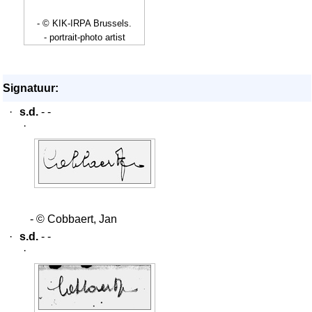
- © KIK-IRPA Brussels.
- portrait-photo artist
Signatuur:
·
s.d.
- -
·
- © Cobbaert, Jan
·
s.d.
- -
·