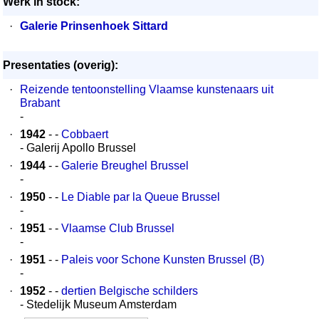
Werk in stock:
·
Galerie Prinsenhoek Sittard
Presentaties (overig):
·
Reizende tentoonstelling Vlaamse kunstenaars uit
Brabant
-
·
1942
- -
Cobbaert
- Galerij Apollo Brussel
·
1944
- -
Galerie Breughel Brussel
-
·
1950
- -
Le Diable par la Queue Brussel
-
·
1951
- -
Vlaamse Club Brussel
-
·
1951
- -
Paleis voor Schone Kunsten Brussel (B)
-
·
1952
- -
dertien Belgische schilders
- Stedelijk Museum Amsterdam