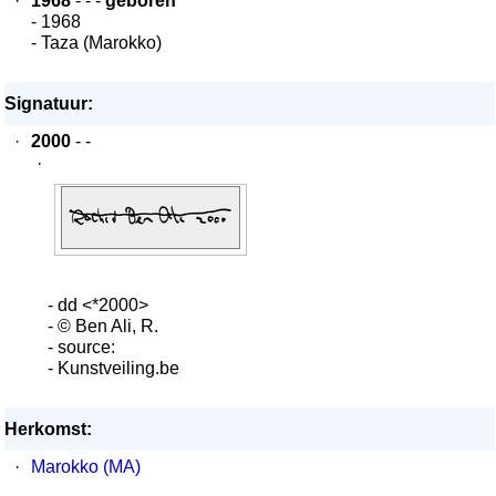
·
1968
- - -
geboren
- 1968
- Taza (Marokko)
Signatuur:
·
2000
- -
·
- dd <*2000>
- © Ben Ali, R.
- source:
- Kunstveiling.be
Herkomst:
·
Marokko (MA)