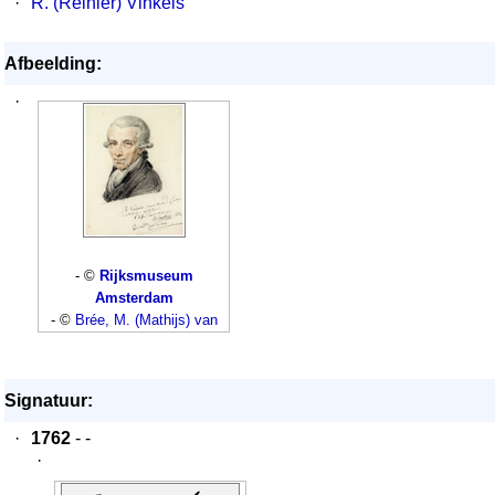
·
R. (Reinier) Vinkels
Afbeelding:
·
- ©
Rijksmuseum
Amsterdam
- ©
Brée, M. (Mathijs) van
Signatuur:
·
1762
- -
·