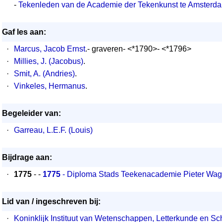
-
Tekenleden van de Academie der Tekenkunst te Amsterd
Gaf les aan:
·
Marcus, Jacob Ernst
.- graveren- <*1790>- <*1796>
·
Millies, J. (Jacobus)
.
·
Smit, A. (Andries)
.
·
Vinkeles, Hermanus
.
Begeleider van:
·
Garreau, L.E.F. (Louis)
Bijdrage aan:
·
1775
- -
1775
- Diploma Stads Teekenacademie Pieter Wag
Lid van / ingeschreven bij:
·
Koninklijk Instituut van Wetenschappen, Letterkunde en S