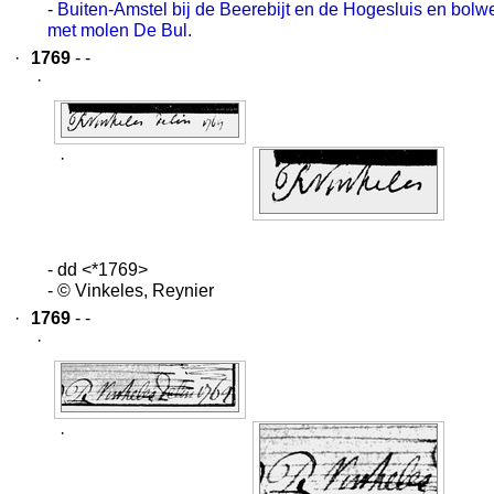
-
Buiten-Amstel bij de Beerebijt en de Hogesluis en bolw
met molen De Bul.
·
1769
- -
·
·
- dd <*1769>
- © Vinkeles, Reynier
·
1769
- -
·
·