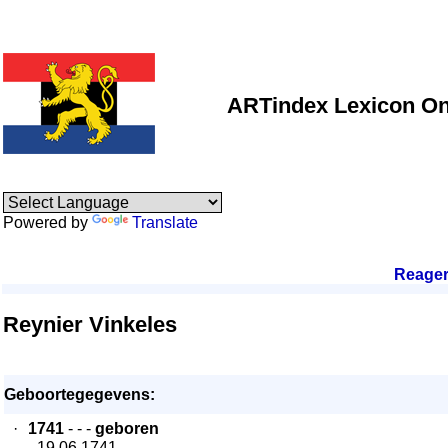
ARTindex Lexicon On
Powered by
Translate
Reage
Reynier Vinkeles
Geboortegegevens:
·
1741
- - -
geboren
- 19.06.1741