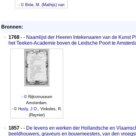
- ©
Brée, M. (Mathijs) van
Bronnen:
·
1768
- -
Naamlijst der Heeren Intekenaaren van de Kunst P
het Teeken-Academie boven de Leidsche Poort te Amster
- © Rijksmuseum
Amsterdam.
- ©
Husly, J.O.
, Vinkeles, R.
(Reynier)
·
1857
- -
De levens en werken der Hollandsche en Vlaamsch
beeldhouwers, graveurs en bouwmeesters, van den vroegste