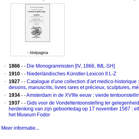
- titelpagina
·
1866
- -
Die Monogrammisten [IV, 1866, IML-SH]
·
1910
- -
Niederländisches Künstler-Lexicon II L-Z
·
1927
- -
Catalogue d'une collection d'art medico-historique : 
dessins, manuscrits, livres rares et précieux, sculptures, mé
·
1934
- -
Amsterdam in de XVIIIe eeuw : vierde tentoonstel
·
1937
- -
Gids voor de Vondeltentoonstelling ter gelegenheid
herdenking van zijn geboortedag op 17 november 1587 : elfd
het Museum Fodor
Meer informatie...