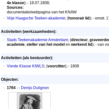
4e klasse
); - 18.07.1808;
Sources:
documentatie/webpagina van het KNAW
·
Vrije Haagsche Teeken-akademie
; (
honorair lid
); - omstr. 
Activiteiten (werkzaamheden):
·
Stads Teekenakademie Amsterdam
; (
directeur
,
graveerde
academie
,
steller van het model
en
werkend lid
); - van v
Activiteiten (als bestuurder):
·
Vierde Klasse KIWLS
; (
voorzitter
); - 1808
Objecten:
·
1764
- -
Denijs Dulignon