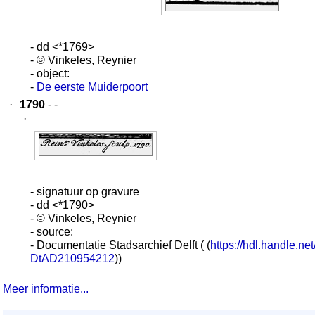
- dd <*1769>
- © Vinkeles, Reynier
- object:
-
De eerste Muiderpoort
·
1790
- -
·
- signatuur op gravure
- dd <*1790>
- © Vinkeles, Reynier
- source:
- Documentatie Stadsarchief Delft ( (
https://hdl.handle.ne
DtAD210954212
))
Meer informatie...