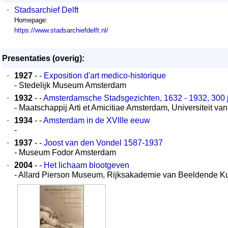
·
Stadsarchief Delft
Homepage:
https://www.stadsarchiefdelft.nl/
Presentaties (overig):
·
1927
- -
Exposition d'art medico-historique
- Stedelijk Museum Amsterdam
·
1932
- -
Amsterdamsche Stadsgezichten, 1632 - 1932, 300 
- Maatschappij Arti et Amicitiae Amsterdam, Universiteit v
·
1934
- -
Amsterdam in de XVIIIe eeuw
-
·
1937
- -
Joost van den Vondel 1587-1937
- Museum Fodor Amsterdam
·
2004
- -
Het lichaam blootgeven
- Allard Pierson Museum, Rijksakademie van Beeldende 