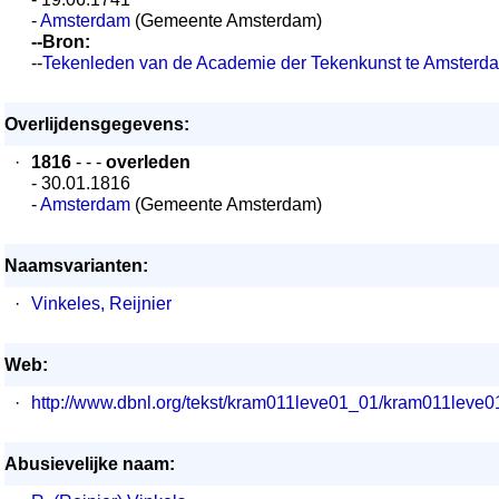
-
Amsterdam
(Gemeente Amsterdam)
--Bron:
--
Tekenleden van de Academie der Tekenkunst te Amsterd
Overlijdensgegevens:
·
1816
- - -
overleden
- 30.01.1816
-
Amsterdam
(Gemeente Amsterdam)
Naamsvarianten:
·
Vinkeles, Reijnier
Web:
·
http://www.dbnl.org/tekst/kram011leve01_01/kram011lev
Abusievelijke naam: