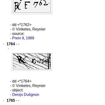
- dd <*1762>
- © Vinkeles, Reynier
- source:
-
Prein II, 1989
·
1764
- -
·
- dd <*1764>
- © Vinkeles, Reynier
- object:
-
Denijs Dulignon
·
1765
- -