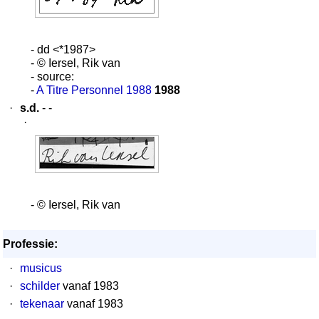
- dd <*1987>
- © Iersel, Rik van
- source:
-
A Titre Personnel 1988
1988
·
s.d.
- -
·
- © Iersel, Rik van
Professie:
·
musicus
·
schilder
vanaf 1983
·
tekenaar
vanaf 1983