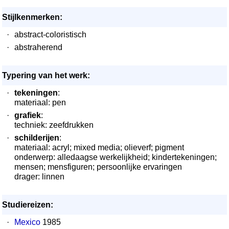
Stijlkenmerken:
·
abstract-coloristisch
·
abstraherend
Typering van het werk:
·
tekeningen
:
materiaal: pen
·
grafiek
:
techniek: zeefdrukken
·
schilderijen
:
materiaal: acryl; mixed media; olieverf; pigment
onderwerp: alledaagse werkelijkheid; kindertekeningen;
mensen; mensfiguren; persoonlijke ervaringen
drager: linnen
Studiereizen:
·
Mexico
1985