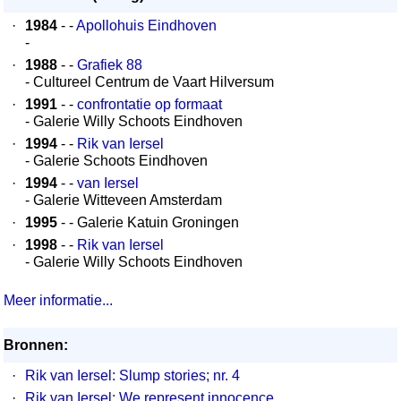
·
1984
- -
Apollohuis Eindhoven
-
·
1988
- -
Grafiek 88
- Cultureel Centrum de Vaart Hilversum
·
1991
- -
confrontatie op formaat
- Galerie Willy Schoots Eindhoven
·
1994
- -
Rik van Iersel
- Galerie Schoots Eindhoven
·
1994
- -
van Iersel
- Galerie Witteveen Amsterdam
·
1995
- - Galerie Katuin Groningen
·
1998
- -
Rik van Iersel
- Galerie Willy Schoots Eindhoven
Meer informatie...
Bronnen:
·
Rik van Iersel: Slump stories; nr. 4
·
Rik van Iersel: We represent innocence