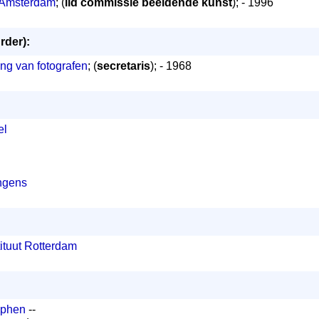
g Amsterdam
; (
lid commissie beeldende kunst
); - 1996
rder):
ng van fotografen
; (
secretaris
); - 1968
el
ngens
ituut Rotterdam
lphen
--