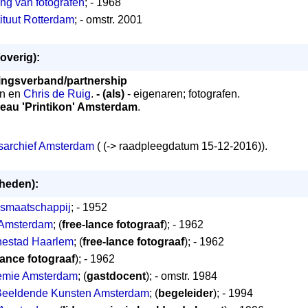
ng van fotografen
; - 1968
ituut Rotterdam
; - omstr. 2001
overig):
ngsverband/partnership
en en
Chris de Ruig
.
- (als)
- eigenaren; fotografen.
eau 'Printikon' Amsterdam
.
sarchief Amsterdam
( (-> raadpleegdatum 15-12-2016)).
mheden):
smaatschappij
; - 1952
 Amsterdam
; (
free-lance fotograaf
); - 1962
nestad Haarlem
; (
free-lance fotograaf
); - 1962
lance fotograaf
); - 1962
demie Amsterdam
; (
gastdocent
); - omstr. 1984
Beeldende Kunsten Amsterdam
; (
begeleider
); - 1994