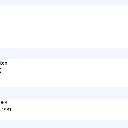
n
ken
)
1968
-1981