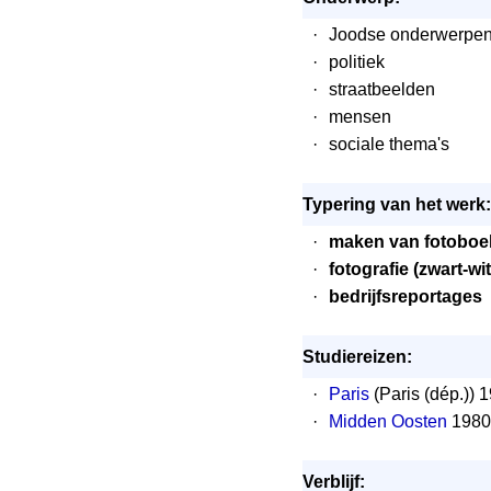
·
Joodse onderwerpe
·
politiek
·
straatbeelden
·
mensen
·
sociale thema's
Typering van het werk:
·
maken van fotoboe
·
fotografie (zwart-wit
·
bedrijfsreportages
Studiereizen:
·
Paris
(Paris (dép.)) 
·
Midden Oosten
1980
Verblijf: