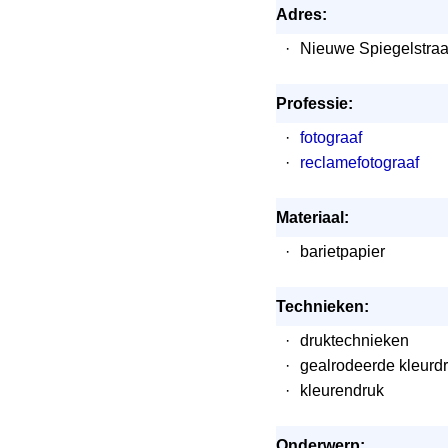
Adres:
·
Nieuwe Spiegelstra
Professie:
·
fotograaf
·
reclamefotograaf
Materiaal:
·
barietpapier
Technieken:
·
druktechnieken
·
gealrodeerde kleurd
·
kleurendruk
Onderwerp: