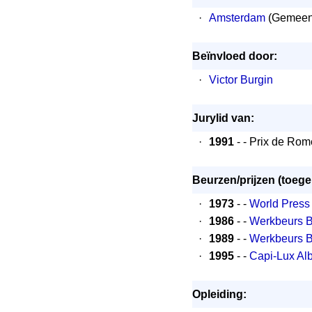
·
Amsterdam
(Gemeen
Beïnvloed door:
·
Victor Burgin
Jurylid van:
·
1991
- - Prix de Ro
Beurzen/prijzen (toeg
·
1973
- -
World Press 
·
1986
- -
Werkbeurs 
·
1989
- -
Werkbeurs 
·
1995
- -
Capi-Lux Alb
Opleiding: