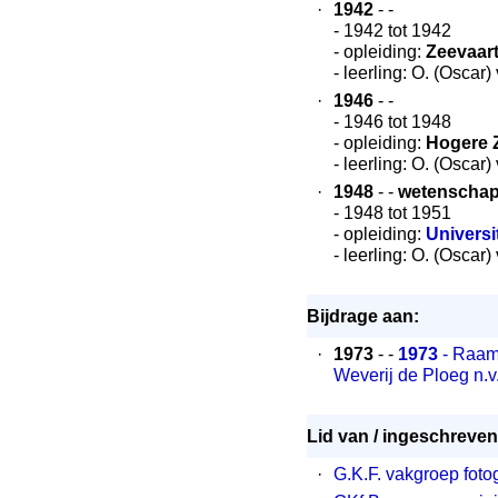
·
1942
- -
- 1942 tot 1942
- opleiding:
Zeevaart
- leerling: O. (Oscar
·
1946
- -
- 1946 tot 1948
- opleiding:
Hogere 
- leerling: O. (Oscar
·
1948
- -
wetenschapp
- 1948 tot 1951
- opleiding:
Universi
- leerling: O. (Oscar
Bijdrage aan:
·
1973
- -
1973
- Raamw
Weverij de Ploeg n.v
Lid van / ingeschreven 
·
G.K.F. vakgroep fotog