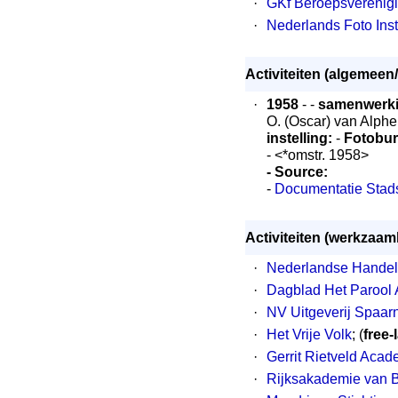
·
GKf Beroepsverenigi
·
Nederlands Foto Inst
Activiteiten (algemeen/
·
1958
- -
samenwerki
O. (Oscar) van Alph
instelling:
-
Fotobur
- <*omstr. 1958>
- Source:
-
Documentatie Stad
Activiteiten (werkzaa
·
Nederlandse Handel
·
Dagblad Het Parool
·
NV Uitgeverij Spaar
·
Het Vrije Volk
; (
free-
·
Gerrit Rietveld Aca
·
Rijksakademie van 