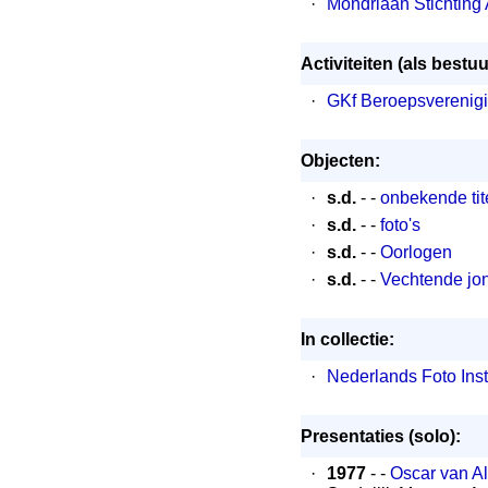
·
Mondriaan Stichtin
Activiteiten (als bestuu
·
GKf Beroepsverenigi
Objecten:
·
s.d.
- -
onbekende tit
·
s.d.
- -
foto's
·
s.d.
- -
Oorlogen
·
s.d.
- -
Vechtende jo
In collectie:
·
Nederlands Foto Inst
Presentaties (solo):
·
1977
- -
Oscar van A