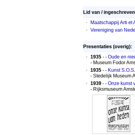
Lid van / ingeschreven 
·
Maatschappij Arti et
·
Vereniging van Ned
Presentaties (overig):
·
1935
- -
Oude en nie
- Museum Fodor Am
·
1935
- -
Kunst S.O.S
- Stedelijk Museum
·
1939
- -
Onze kunst 
- Rijksmuseum Ams