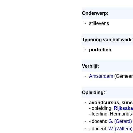
Onderwerp:
·
stillevens
Typering van het werk:
·
portretten
Verblijf:
·
Amsterdam
(Gemeen
Opleiding:
·
avondcursus
,
kuns
- opleiding:
Rijksak
- leerling: Hermanu
·
- docent:
G. (Gerard
·
- docent:
W. (Willem)