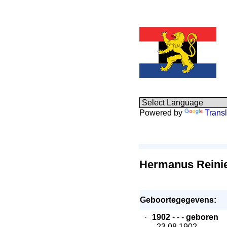
Powered by
Transl
Hermanus Reinie
Geboortegegevens:
·
1902
- - -
geboren
- 23.08.1902