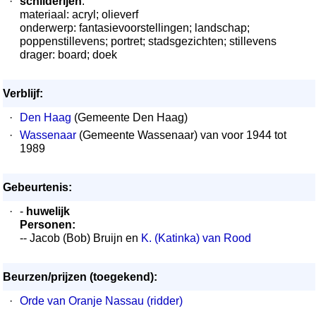
·
schilderijen
:
materiaal: acryl; olieverf
onderwerp: fantasievoorstellingen; landschap;
poppenstillevens; portret; stadsgezichten; stillevens
drager: board; doek
Verblijf:
·
Den Haag
(Gemeente Den Haag)
·
Wassenaar
(Gemeente Wassenaar) van voor 1944 tot
1989
Gebeurtenis:
·
-
huwelijk
Personen:
-- Jacob (Bob) Bruijn en
K. (Katinka) van Rood
Beurzen/prijzen (toegekend):
·
Orde van Oranje Nassau (ridder)