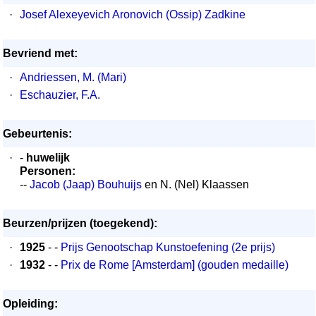
·
Josef Alexeyevich Aronovich (Ossip) Zadkine
Bevriend met:
·
Andriessen, M. (Mari)
·
Eschauzier, F.A.
Gebeurtenis:
·
-
huwelijk
Personen:
--
Jacob (Jaap) Bouhuijs
en N. (Nel) Klaassen
Beurzen/prijzen (toegekend):
·
1925
- -
Prijs Genootschap Kunstoefening (2e prijs)
·
1932
- -
Prix de Rome [Amsterdam] (gouden medaille)
Opleiding: