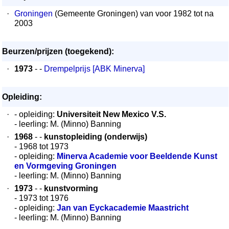
·
Groningen
(Gemeente Groningen) van voor 1982 tot na
2003
Beurzen/prijzen (toegekend):
·
1973
- -
Drempelprijs [ABK Minerva]
Opleiding:
·
- opleiding:
Universiteit New Mexico V.S.
- leerling: M. (Minno) Banning
·
1968
- -
kunstopleiding (onderwijs)
- 1968 tot 1973
- opleiding:
Minerva Academie voor Beeldende Kunst
en Vormgeving Groningen
- leerling: M. (Minno) Banning
·
1973
- -
kunstvorming
- 1973 tot 1976
- opleiding:
Jan van Eyckacademie Maastricht
- leerling: M. (Minno) Banning